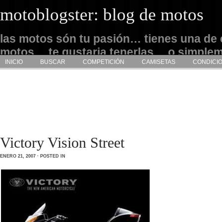
motoblogster: blog de motos
las motos són tu pasión… tienes una de 
motos… te gustaria tenerlas… o simple
INICIO
BUSCAR
COMPETICIÓN
CAMISETAS
CONDICI
admirarlas… este es tu sitio
Victory Vision Street
ENERO 21, 2007 · POSTED IN