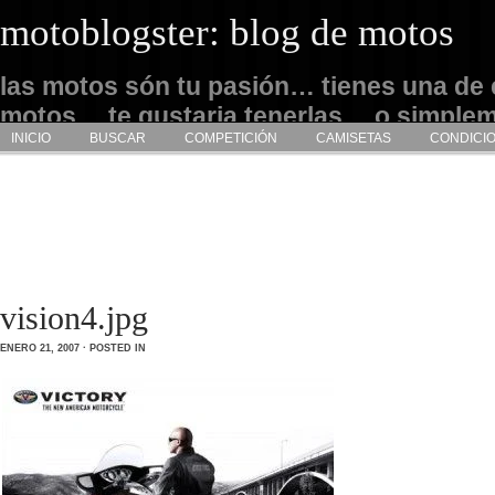
motoblogster: blog de motos
las motos són tu pasión… tienes una de 
motos… te gustaria tenerlas… o simple
INICIO
BUSCAR
COMPETICIÓN
CAMISETAS
CONDICI
admirarlas… este es tu sitio
vision4.jpg
ENERO 21, 2007 · POSTED IN