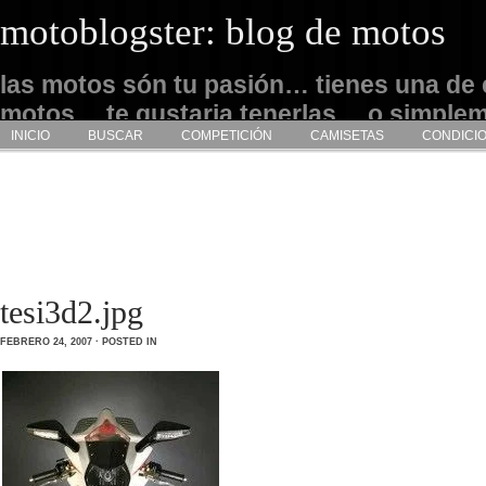
motoblogster: blog de motos
las motos són tu pasión… tienes una de 
motos… te gustaria tenerlas… o simple
INICIO
BUSCAR
COMPETICIÓN
CAMISETAS
CONDICI
admirarlas… este es tu sitio
tesi3d2.jpg
FEBRERO 24, 2007 · POSTED IN