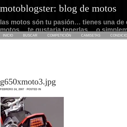
motoblogster: blog de motos
las motos són tu pasión… tienes una de 
motos… te gustaria tenerlas… o simple
INICIO
BUSCAR
COMPETICIÓN
CAMISETAS
CONDICI
admirarlas… este es tu sitio
g650xmoto3.jpg
FEBRERO 24, 2007 · POSTED IN