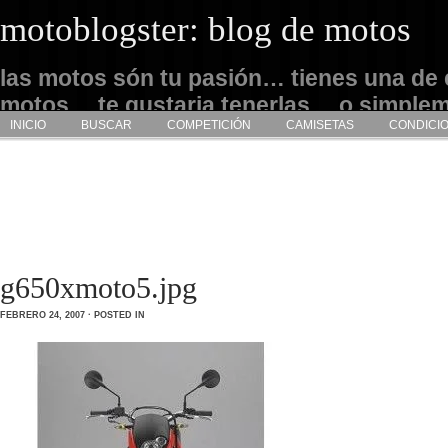
motoblogster: blog de motos
las motos són tu pasión… tienes una de 
motos… te gustaria tenerlas… o simple
INICIO
BUSCAR
COMPETICIÓN
CAMISETAS
CONDICI
admirarlas… este es tu sitio
g650xmoto5.jpg
FEBRERO 24, 2007 · POSTED IN