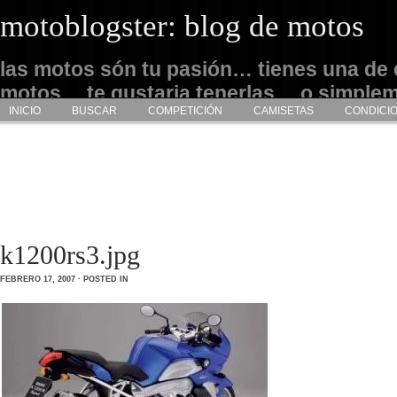
motoblogster: blog de motos
las motos són tu pasión… tienes una de 
motos… te gustaria tenerlas… o simple
INICIO
BUSCAR
COMPETICIÓN
CAMISETAS
CONDICI
admirarlas… este es tu sitio
k1200rs3.jpg
FEBRERO 17, 2007 · POSTED IN