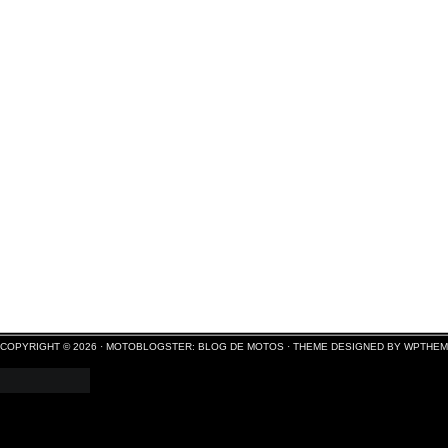
COPYRIGHT © 2026 ·
MOTOBLOGSTER: BLOG DE MOTOS
·
THEME DESIGNED BY WPTHE