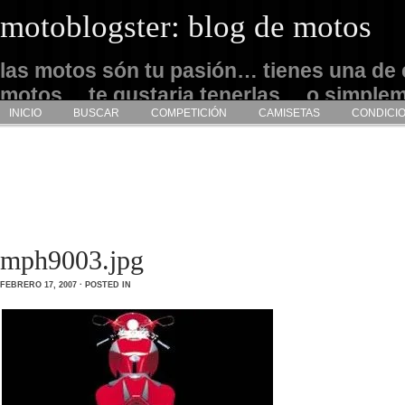
motoblogster: blog de motos
las motos són tu pasión… tienes una de 
motos… te gustaria tenerlas… o simple
INICIO
BUSCAR
COMPETICIÓN
CAMISETAS
CONDICI
admirarlas… este es tu sitio
mph9003.jpg
FEBRERO 17, 2007 · POSTED IN