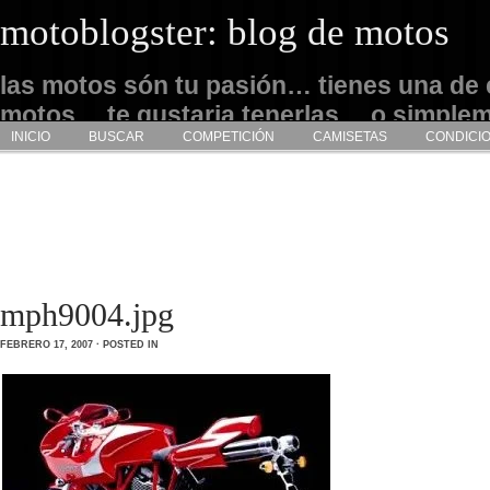
motoblogster: blog de motos
las motos són tu pasión… tienes una de 
motos… te gustaria tenerlas… o simple
INICIO
BUSCAR
COMPETICIÓN
CAMISETAS
CONDICI
admirarlas… este es tu sitio
mph9004.jpg
FEBRERO 17, 2007 · POSTED IN