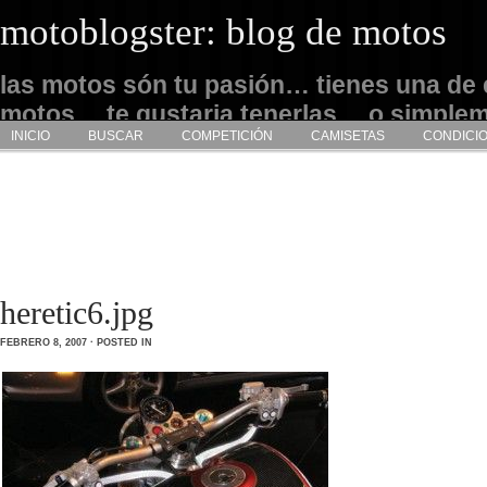
motoblogster: blog de motos
las motos són tu pasión… tienes una de 
motos… te gustaria tenerlas… o simple
INICIO
BUSCAR
COMPETICIÓN
CAMISETAS
CONDICI
admirarlas… este es tu sitio
heretic6.jpg
FEBRERO 8, 2007 · POSTED IN