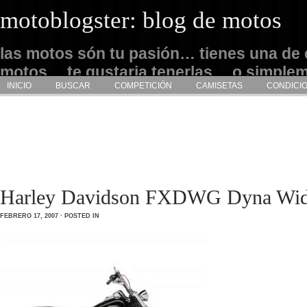
motoblogster: blog de motos
las motos són tu pasión… tienes una de 
motos… te gustaria tenerlas… o simple
INICIO
BUSCAR
COMPETICIÓN
CAMISETAS
CONDICI
admirarlas… este es tu sitio
Harley Davidson FXDWG Dyna Wid
FEBRERO 17, 2007 · POSTED IN