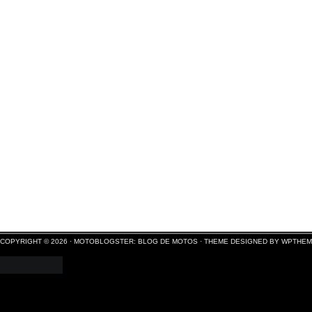
COPYRIGHT © 2026 ·
MOTOBLOGSTER: BLOG DE MOTOS
·
THEME DESIGNED BY WPTHE