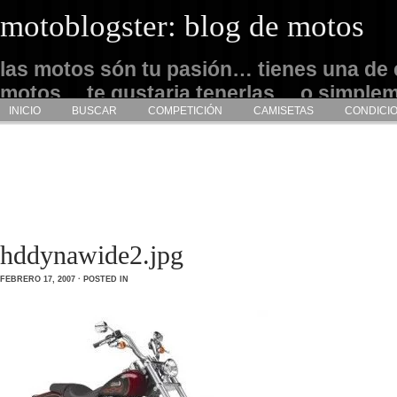
motoblogster: blog de motos
las motos són tu pasión… tienes una de 
motos… te gustaria tenerlas… o simple
INICIO
BUSCAR
COMPETICIÓN
CAMISETAS
CONDICI
admirarlas… este es tu sitio
hddynawide2.jpg
FEBRERO 17, 2007 · POSTED IN