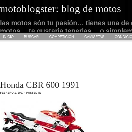
motoblogster: blog de motos
las motos són tu pasión… tienes una de 
motos… te gustaria tenerlas… o simple
INICIO
BUSCAR
COMPETICIÓN
CAMISETAS
CONDICI
admirarlas… este es tu sitio
Honda CBR 600 1991
FEBRERO 1, 2007 · POSTED IN