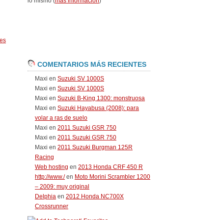
lo mismo (
más información
)
es
COMENTARIOS MÁS RECIENTES
Maxi
en
Suzuki SV 1000S
Maxi
en
Suzuki SV 1000S
Maxi
en
Suzuki B-King 1300: monstruosa
Maxi
en
Suzuki Hayabusa (2008): para
volar a ras de suelo
Maxi
en
2011 Suzuki GSR 750
Maxi
en
2011 Suzuki GSR 750
Maxi
en
2011 Suzuki Burgman 125R
Racing
Web hosting
en
2013 Honda CRF 450 R
http://www./
en
Moto Morini Scrambler 1200
– 2009: muy original
Delphia
en
2012 Honda NC700X
Crossrunner