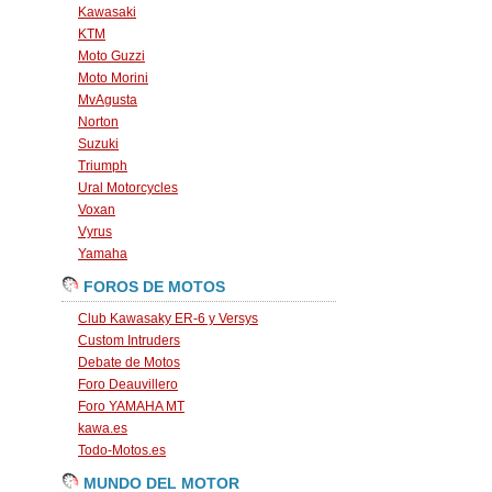
Kawasaki
KTM
Moto Guzzi
Moto Morini
MvAgusta
Norton
Suzuki
Triumph
Ural Motorcycles
Voxan
Vyrus
Yamaha
FOROS DE MOTOS
Club Kawasaky ER-6 y Versys
Custom Intruders
Debate de Motos
Foro Deauvillero
Foro YAMAHA MT
kawa.es
Todo-Motos.es
MUNDO DEL MOTOR