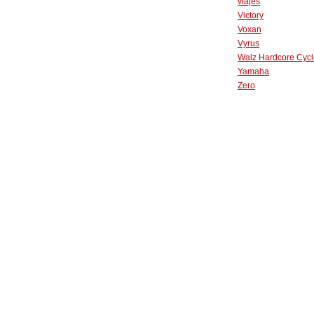
viajes
Victory
Voxan
Vyrus
Walz Hardcore Cycl
Yamaha
Zero