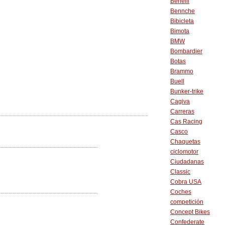
Benelli
Bennche
Bibicleta
Bimota
BMW
Bombardier
Botas
Brammo
Buell
Bunker-trike
Cagiva
Carreras
Cas Racing
Casco
Chaquetas
ciclomotor
Ciudadanas
Classic
Cobra USA
Coches
competición
Concept Bikes
Confederate