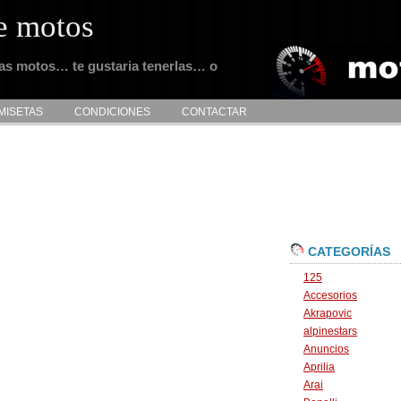
e motos
tas motos… te gustaria tenerlas… o
MISETAS
CONDICIONES
CONTACTAR
CATEGORÍAS
125
Accesorios
Akrapovic
alpinestars
Anuncios
Aprilia
Arai