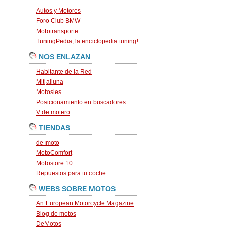
Autos y Motores
Foro Club BMW
Mototransporte
TuningPedia, la enciclopedia tuning!
NOS ENLAZAN
Habitante de la Red
Mitjalluna
Motosles
Posicionamiento en buscadores
V de motero
TIENDAS
de-moto
MotoComfort
Motostore 10
Repuestos para tu coche
WEBS SOBRE MOTOS
An European Motorcycle Magazine
Blog de motos
DeMotos