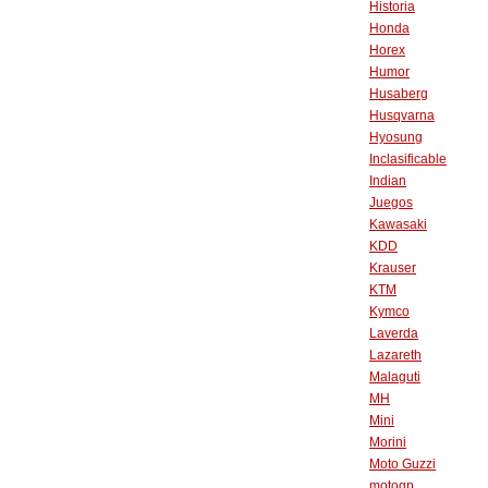
Historia
Honda
Horex
Humor
Husaberg
Husqvarna
Hyosung
Inclasificable
Indian
Juegos
Kawasaki
KDD
Krauser
KTM
Kymco
Laverda
Lazareth
Malaguti
MH
Mini
Morini
Moto Guzzi
motogp