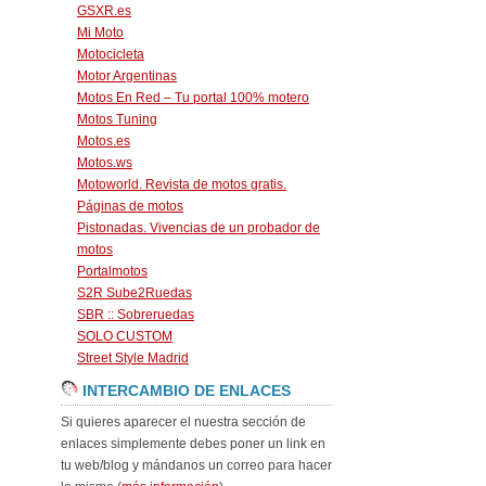
GSXR.es
Mi Moto
Motocicleta
Motor Argentinas
Motos En Red – Tu portal 100% motero
Motos Tuning
Motos.es
Motos.ws
Motoworld. Revista de motos gratis.
Páginas de motos
Pistonadas. Vivencias de un probador de
motos
Portalmotos
S2R Sube2Ruedas
SBR :: Sobreruedas
SOLO CUSTOM
Street Style Madrid
INTERCAMBIO DE ENLACES
Si quieres aparecer el nuestra sección de
enlaces simplemente debes poner un link en
tu web/blog y mándanos un correo para hacer