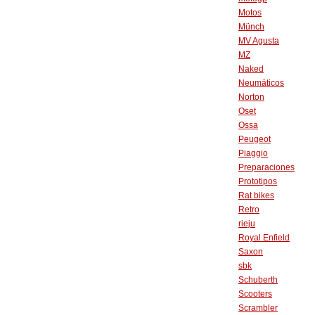
Motos
Münch
MV Agusta
MZ
Naked
Neumáticos
Norton
Oset
Ossa
Peugeot
Piaggio
Preparaciones
Prototipos
Rat bikes
Retro
rieju
Royal Enfield
Saxon
sbk
Schuberth
Scooters
Scrambler