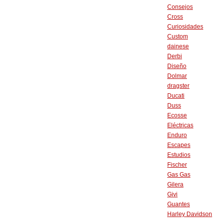
Consejos
Cross
Curiosidades
Custom
dainese
Derbi
Diseño
Dolmar
dragster
Ducati
Duss
Ecosse
Eléctricas
Enduro
Escapes
Estudios
Fischer
Gas Gas
Gilera
Givi
Guantes
Harley Davidson