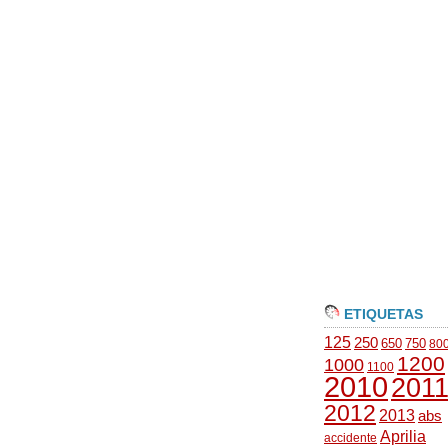
ETIQUETAS
125
250
650
750
80
1200
1000
1100
2010
201
2012
2013
abs
Aprilia
accidente