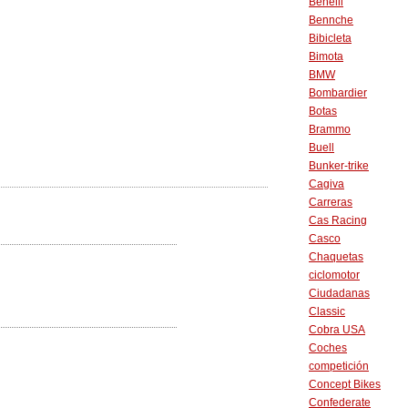
Benelli
Bennche
Bibicleta
Bimota
BMW
Bombardier
Botas
Brammo
Buell
Bunker-trike
Cagiva
Carreras
Cas Racing
Casco
Chaquetas
ciclomotor
Ciudadanas
Classic
Cobra USA
Coches
competición
Concept Bikes
Confederate