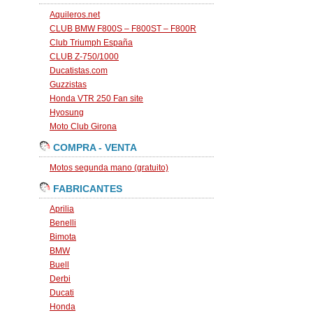
Aquileros.net
CLUB BMW F800S – F800ST – F800R
Club Triumph España
CLUB Z-750/1000
Ducatistas.com
Guzzistas
Honda VTR 250 Fan site
Hyosung
Moto Club Girona
COMPRA - VENTA
Motos segunda mano (gratuito)
FABRICANTES
Aprilia
Benelli
Bimota
BMW
Buell
Derbi
Ducati
Honda