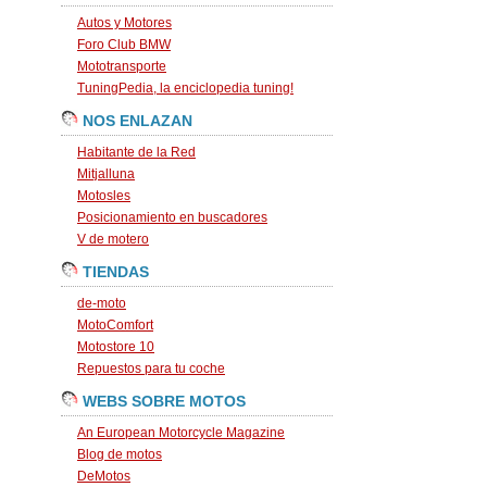
Autos y Motores
Foro Club BMW
Mototransporte
TuningPedia, la enciclopedia tuning!
NOS ENLAZAN
Habitante de la Red
Mitjalluna
Motosles
Posicionamiento en buscadores
V de motero
TIENDAS
de-moto
MotoComfort
Motostore 10
Repuestos para tu coche
WEBS SOBRE MOTOS
An European Motorcycle Magazine
Blog de motos
DeMotos