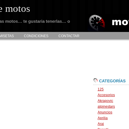
e motos
tas motos… te gustaria tenerlas… o
MISETAS
CONDICIONES
CONTACTAR
CATEGORÍAS
125
Accesorios
Akrapovic
alpinestars
Anuncios
Aprilia
Arai