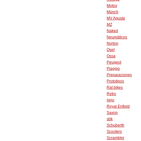
Motos
Münch
MV Agusta
MZ
Naked
Neumáticos
Norton
Oset
Ossa
Peugeot
Piaggio
Preparaciones
Prototipos
Rat bikes
Retro
rieju
Royal Enfield
Saxon
sbk
Schuberth
Scooters
Scrambler