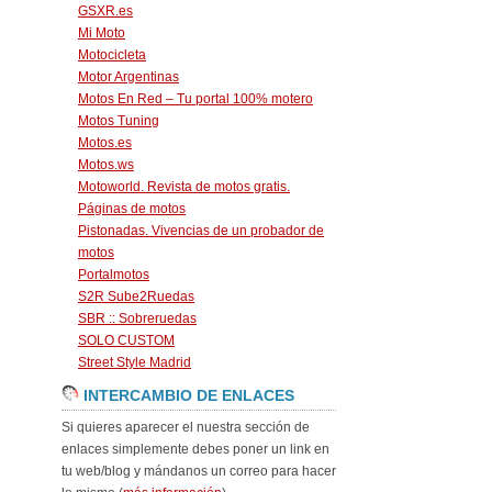
GSXR.es
Mi Moto
Motocicleta
Motor Argentinas
Motos En Red – Tu portal 100% motero
Motos Tuning
Motos.es
Motos.ws
Motoworld. Revista de motos gratis.
Páginas de motos
Pistonadas. Vivencias de un probador de
motos
Portalmotos
S2R Sube2Ruedas
SBR :: Sobreruedas
SOLO CUSTOM
Street Style Madrid
INTERCAMBIO DE ENLACES
Si quieres aparecer el nuestra sección de
enlaces simplemente debes poner un link en
tu web/blog y mándanos un correo para hacer