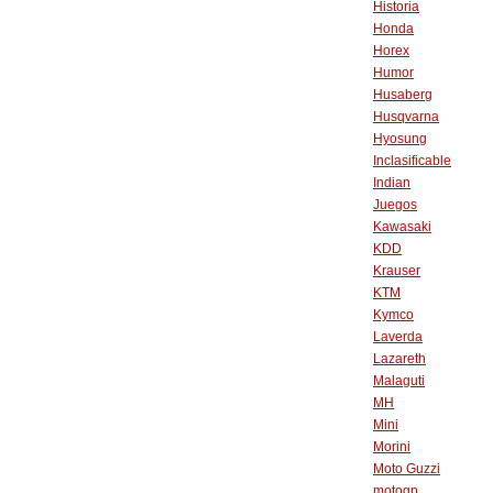
Historia
Honda
Horex
Humor
Husaberg
Husqvarna
Hyosung
Inclasificable
Indian
Juegos
Kawasaki
KDD
Krauser
KTM
Kymco
Laverda
Lazareth
Malaguti
MH
Mini
Morini
Moto Guzzi
motogp