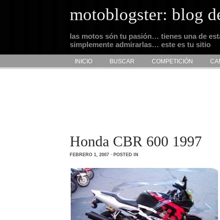
motoblogster: blog d
las motos són tu pasión… tienes una de es
simplemente admirarlas… este es tu sitio
INICIO
BUSCAR
COMPETICIÓN
CA
Honda CBR 600 1997
FEBRERO 1, 2007 · POSTED IN