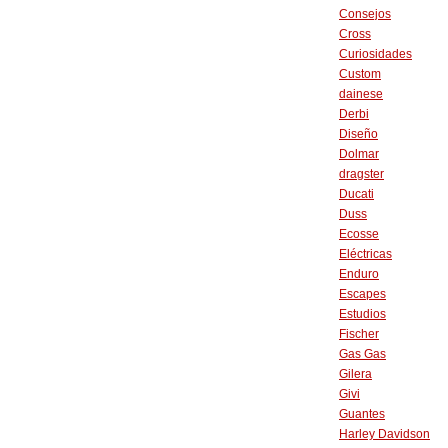
Consejos
Cross
Curiosidades
Custom
dainese
Derbi
Diseño
Dolmar
dragster
Ducati
Duss
Ecosse
Eléctricas
Enduro
Escapes
Estudios
Fischer
Gas Gas
Gilera
Givi
Guantes
Harley Davidson