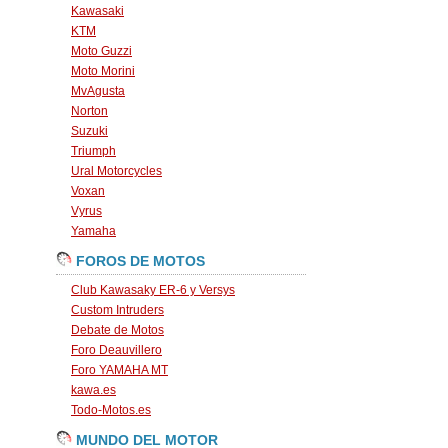
Kawasaki
KTM
Moto Guzzi
Moto Morini
MvAgusta
Norton
Suzuki
Triumph
Ural Motorcycles
Voxan
Vyrus
Yamaha
FOROS DE MOTOS
Club Kawasaky ER-6 y Versys
Custom Intruders
Debate de Motos
Foro Deauvillero
Foro YAMAHA MT
kawa.es
Todo-Motos.es
MUNDO DEL MOTOR