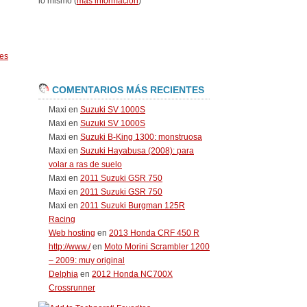
lo mismo (
más información
)
es
COMENTARIOS MÁS RECIENTES
Maxi
en
Suzuki SV 1000S
Maxi
en
Suzuki SV 1000S
Maxi
en
Suzuki B-King 1300: monstruosa
Maxi
en
Suzuki Hayabusa (2008): para
volar a ras de suelo
Maxi
en
2011 Suzuki GSR 750
Maxi
en
2011 Suzuki GSR 750
Maxi
en
2011 Suzuki Burgman 125R
Racing
Web hosting
en
2013 Honda CRF 450 R
http://www./
en
Moto Morini Scrambler 1200
– 2009: muy original
Delphia
en
2012 Honda NC700X
Crossrunner