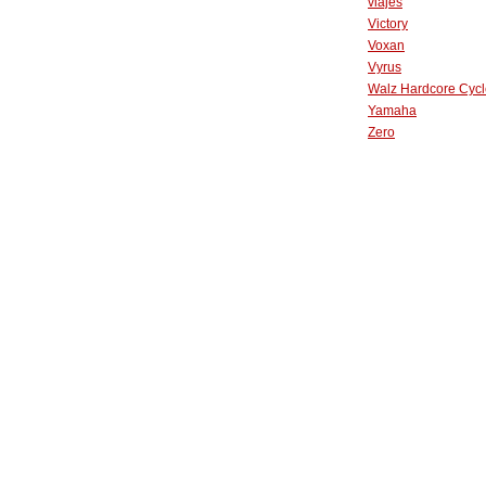
viajes
Victory
Voxan
Vyrus
Walz Hardcore Cycl
Yamaha
Zero