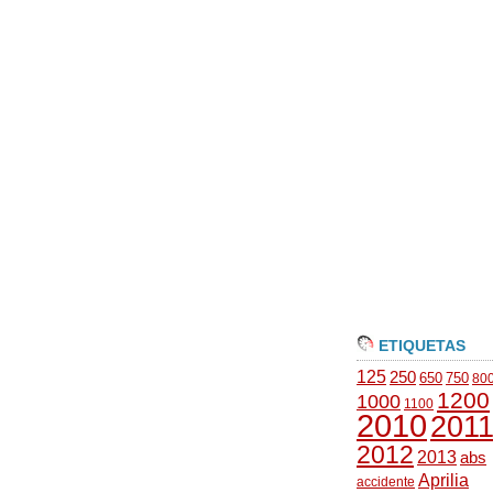
ETIQUETAS
125
250
650
750
80
1200
1000
1100
2010
201
2012
2013
abs
Aprilia
accidente