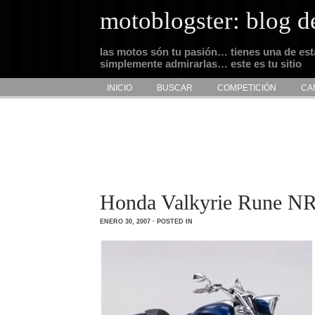
motoblogster: blog d
las motos són tu pasión… tienes una de es
simplemente admirarlas… este es tu sitio
INICIO
BUSCAR
COMPETICIÓN
CA
Honda Valkyrie Rune N
ENERO 30, 2007 · POSTED IN