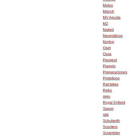
Motos
Münch
MV Agusta
MZ
Naked
Neumáticos
Norton
Oset
Ossa
Peugeot
Piaggio
Preparaciones
Prototipos
Rat bikes
Retro
rieju
Royal Enfield
Saxon
sbk
Schuberth
Scooters
Scrambler