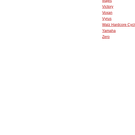
viajes
Victory
Voxan
Vyrus
Walz Hardcore Cycl
Yamaha
Zero