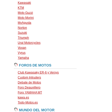
Kawasaki
KTM
Moto Guzzi
Moto Morini
MvAgusta
Norton
Suzuki
Triumph
Ural Motorcycles
Voxan
Vyrus
Yamaha
FOROS DE MOTOS
Club Kawasaky ER-6 y Versys
Custom Intruders
Debate de Motos
Foro Deauvillero
Foro YAMAHA MT
kawa.es
Todo-Motos.es
MUNDO DEL MOTOR