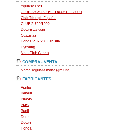
Aquileros.net
CLUB BMW F800S – F800ST – F800R
Club Triumph España
CLUB Z-750/1000
Ducatistas.com
Guzzistas
Honda VTR 250 Fan site
Hyosung
Moto Club Girona
COMPRA - VENTA
Motos segunda mano (gratuito)
FABRICANTES
Aprilia
Benelli
Bimota
BMW
Buell
Derbi
Ducati
Honda