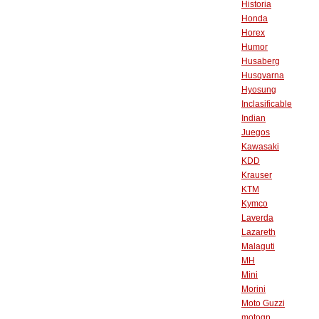
Historia
Honda
Horex
Humor
Husaberg
Husqvarna
Hyosung
Inclasificable
Indian
Juegos
Kawasaki
KDD
Krauser
KTM
Kymco
Laverda
Lazareth
Malaguti
MH
Mini
Morini
Moto Guzzi
motogp