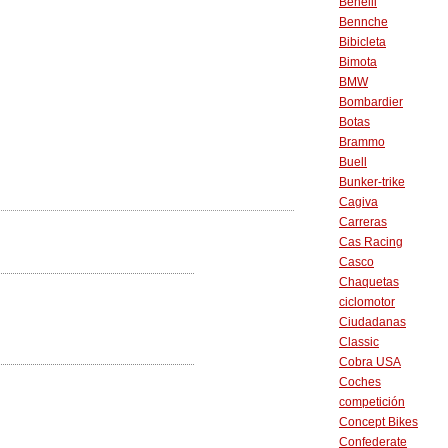
Benelli
Bennche
Bibicleta
Bimota
BMW
Bombardier
Botas
Brammo
Buell
Bunker-trike
Cagiva
Carreras
Cas Racing
Casco
Chaquetas
ciclomotor
Ciudadanas
Classic
Cobra USA
Coches
competición
Concept Bikes
Confederate