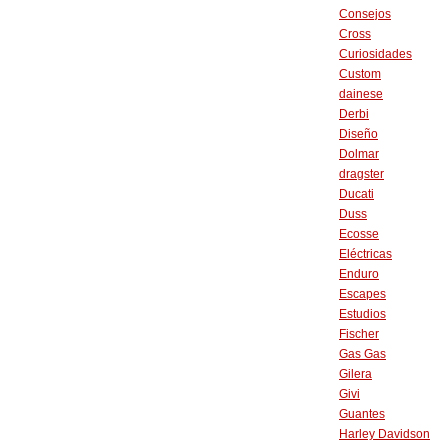
Consejos
Cross
Curiosidades
Custom
dainese
Derbi
Diseño
Dolmar
dragster
Ducati
Duss
Ecosse
Eléctricas
Enduro
Escapes
Estudios
Fischer
Gas Gas
Gilera
Givi
Guantes
Harley Davidson