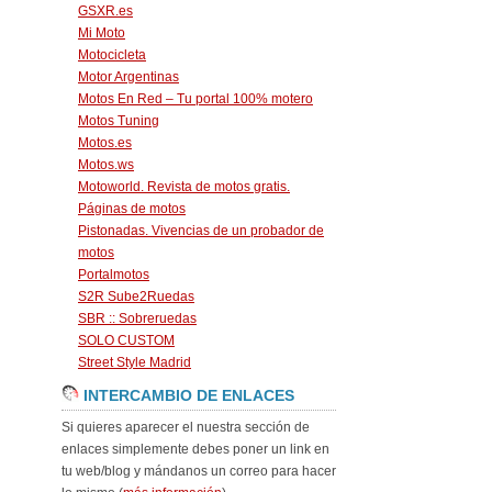
GSXR.es
Mi Moto
Motocicleta
Motor Argentinas
Motos En Red – Tu portal 100% motero
Motos Tuning
Motos.es
Motos.ws
Motoworld. Revista de motos gratis.
Páginas de motos
Pistonadas. Vivencias de un probador de
motos
Portalmotos
S2R Sube2Ruedas
SBR :: Sobreruedas
SOLO CUSTOM
Street Style Madrid
INTERCAMBIO DE ENLACES
Si quieres aparecer el nuestra sección de
enlaces simplemente debes poner un link en
tu web/blog y mándanos un correo para hacer