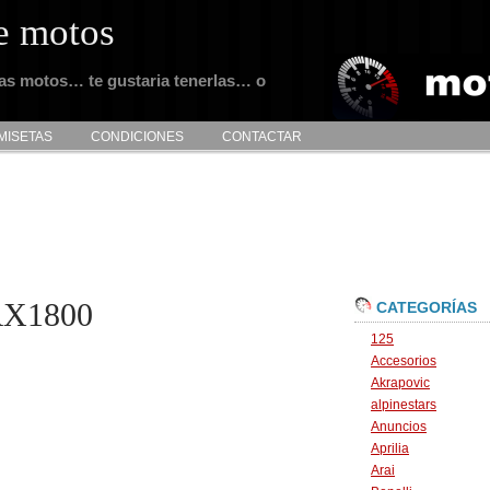
e motos
tas motos… te gustaria tenerlas… o
MISETAS
CONDICIONES
CONTACTAR
RX1800
CATEGORÍAS
125
Accesorios
Akrapovic
alpinestars
Anuncios
Aprilia
Arai