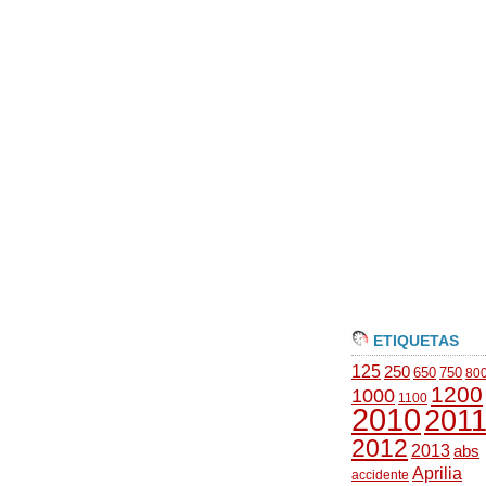
ETIQUETAS
125
250
650
750
80
1200
1000
1100
2010
201
2012
2013
abs
Aprilia
accidente