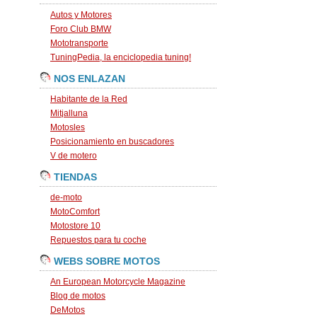
Autos y Motores
Foro Club BMW
Mototransporte
TuningPedia, la enciclopedia tuning!
NOS ENLAZAN
Habitante de la Red
Mitjalluna
Motosles
Posicionamiento en buscadores
V de motero
TIENDAS
de-moto
MotoComfort
Motostore 10
Repuestos para tu coche
WEBS SOBRE MOTOS
An European Motorcycle Magazine
Blog de motos
DeMotos