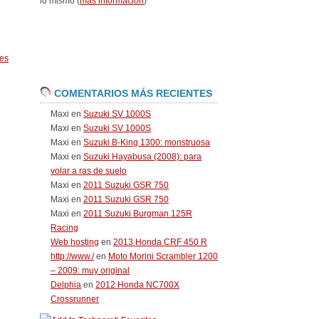
lo mismo (
más información
)
es
COMENTARIOS MÁS RECIENTES
Maxi
en
Suzuki SV 1000S
Maxi
en
Suzuki SV 1000S
Maxi
en
Suzuki B-King 1300: monstruosa
Maxi
en
Suzuki Hayabusa (2008): para
volar a ras de suelo
Maxi
en
2011 Suzuki GSR 750
Maxi
en
2011 Suzuki GSR 750
Maxi
en
2011 Suzuki Burgman 125R
Racing
Web hosting
en
2013 Honda CRF 450 R
http://www./
en
Moto Morini Scrambler 1200
– 2009: muy original
Delphia
en
2012 Honda NC700X
Crossrunner