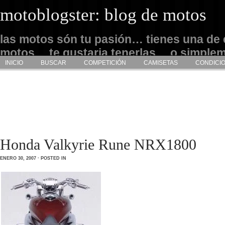
motoblogster: blog de motos
las motos són tu pasión… tienes una de 
motos… te gustaria tenerlas… o simple
INICIO
BUSCAR
COMPETICIÓN
CAMISETAS
CONDICI
admirarlas… este es tu sitio
Honda Valkyrie Rune NRX1800
ENERO 30, 2007 · POSTED IN