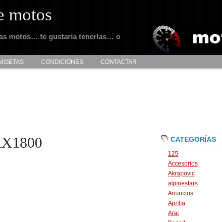
e motos
tas motos… te gustaria tenerlas… o
MISETAS
CONDICIONES
CONTACTAR
RX1800
CATEGORÍAS
125
Accesorios
Akrapovic
alpinestars
Anuncios
Aprilia
Arai