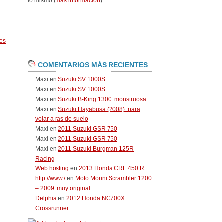
lo mismo (
más información
)
es
COMENTARIOS MÁS RECIENTES
Maxi
en
Suzuki SV 1000S
Maxi
en
Suzuki SV 1000S
Maxi
en
Suzuki B-King 1300: monstruosa
Maxi
en
Suzuki Hayabusa (2008): para
volar a ras de suelo
Maxi
en
2011 Suzuki GSR 750
Maxi
en
2011 Suzuki GSR 750
Maxi
en
2011 Suzuki Burgman 125R
Racing
Web hosting
en
2013 Honda CRF 450 R
http://www./
en
Moto Morini Scrambler 1200
– 2009: muy original
Delphia
en
2012 Honda NC700X
Crossrunner