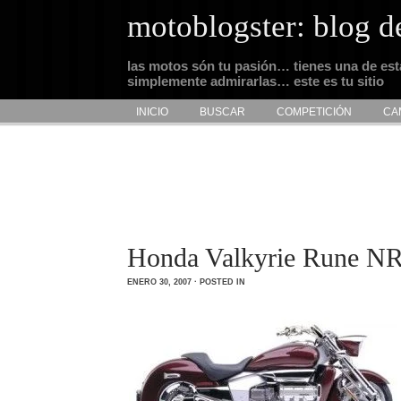
motoblogster: blog d
las motos són tu pasión… tienes una de es
simplemente admirarlas… este es tu sitio
INICIO
BUSCAR
COMPETICIÓN
CA
Honda Valkyrie Rune N
ENERO 30, 2007 · POSTED IN