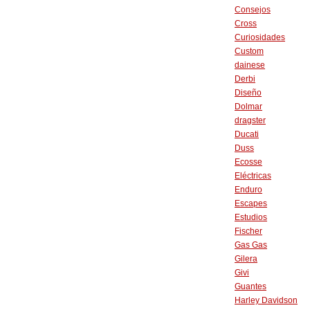
Consejos
Cross
Curiosidades
Custom
dainese
Derbi
Diseño
Dolmar
dragster
Ducati
Duss
Ecosse
Eléctricas
Enduro
Escapes
Estudios
Fischer
Gas Gas
Gilera
Givi
Guantes
Harley Davidson