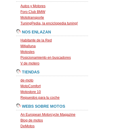
Autos y Motores
Foro Club BMW
Mototransporte
TuningPedia, la enciclopedia tuning!
NOS ENLAZAN
Habitante de la Red
Mitjalluna
Motosles
Posicionamiento en buscadores
V de motero
TIENDAS
de-moto
MotoComfort
Motostore 10
Repuestos para tu coche
WEBS SOBRE MOTOS
An European Motorcycle Magazine
Blog de motos
DeMotos