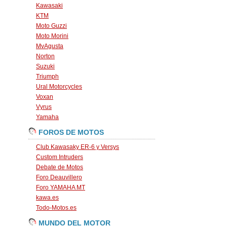
Kawasaki
KTM
Moto Guzzi
Moto Morini
MvAgusta
Norton
Suzuki
Triumph
Ural Motorcycles
Voxan
Vyrus
Yamaha
FOROS DE MOTOS
Club Kawasaky ER-6 y Versys
Custom Intruders
Debate de Motos
Foro Deauvillero
Foro YAMAHA MT
kawa.es
Todo-Motos.es
MUNDO DEL MOTOR