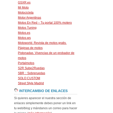
GSXR.es
Mi Moto
Motocicleta
Motor Argentinas
Motos En Red – Tu portal 100% motero
Motos Tuning
Motos.es
Motos.ws
Motoworld. Revista de motos gratis.
Páginas de motos
Pistonadas. Vivencias de un probador de
motos
Portalmotos
S2R Sube2Ruedas
SBR :: Sobreruedas
SOLO CUSTOM
Street Style Madrid
INTERCAMBIO DE ENLACES
Si quieres aparecer el nuestra sección de
enlaces simplemente debes poner un link en
tu web/blog y mándanos un correo para hacer