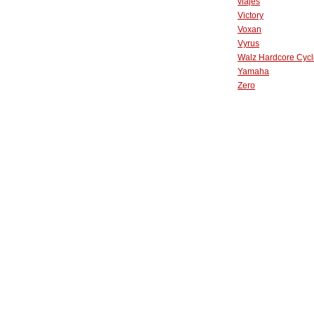
viajes
Victory
Voxan
Vyrus
Walz Hardcore Cycl
Yamaha
Zero