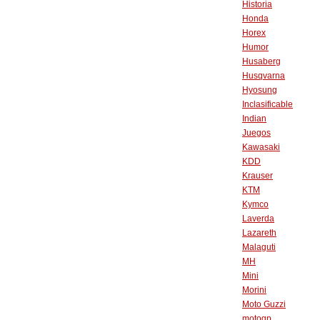
Historia
Honda
Horex
Humor
Husaberg
Husqvarna
Hyosung
Inclasificable
Indian
Juegos
Kawasaki
KDD
Krauser
KTM
Kymco
Laverda
Lazareth
Malaguti
MH
Mini
Morini
Moto Guzzi
motogp