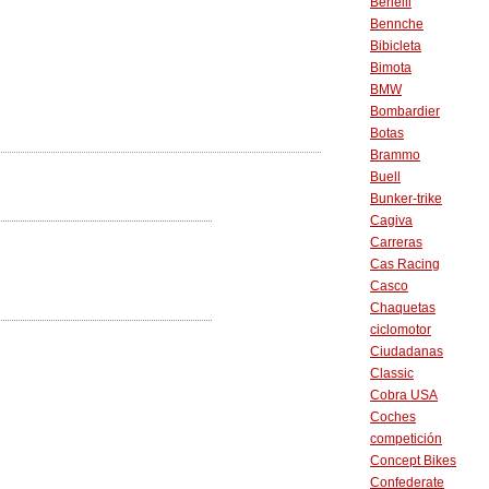
Benelli
Bennche
Bibicleta
Bimota
BMW
Bombardier
Botas
Brammo
Buell
Bunker-trike
Cagiva
Carreras
Cas Racing
Casco
Chaquetas
ciclomotor
Ciudadanas
Classic
Cobra USA
Coches
competición
Concept Bikes
Confederate