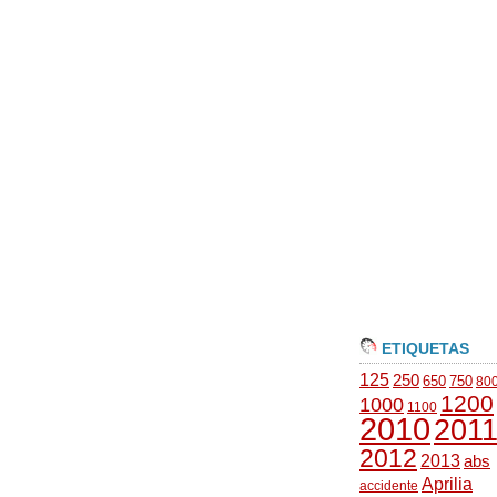
ETIQUETAS
125
250
650
750
80
1200
1000
1100
2010
201
2012
2013
abs
Aprilia
accidente