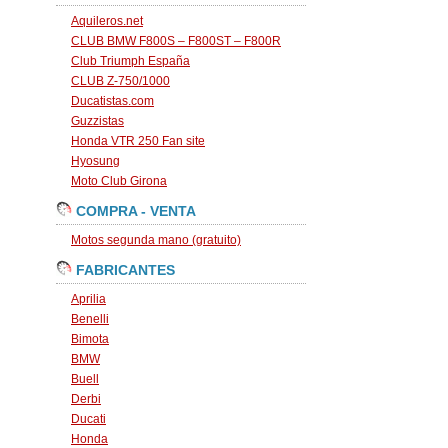
Aquileros.net
CLUB BMW F800S – F800ST – F800R
Club Triumph España
CLUB Z-750/1000
Ducatistas.com
Guzzistas
Honda VTR 250 Fan site
Hyosung
Moto Club Girona
COMPRA - VENTA
Motos segunda mano (gratuito)
FABRICANTES
Aprilia
Benelli
Bimota
BMW
Buell
Derbi
Ducati
Honda