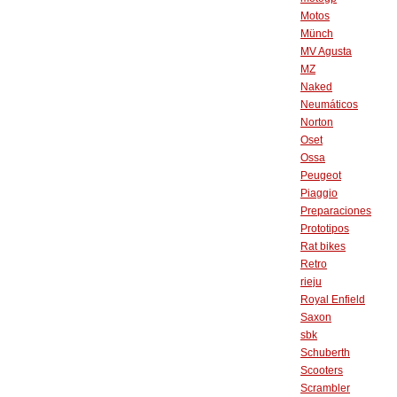
Motos
Münch
MV Agusta
MZ
Naked
Neumáticos
Norton
Oset
Ossa
Peugeot
Piaggio
Preparaciones
Prototipos
Rat bikes
Retro
rieju
Royal Enfield
Saxon
sbk
Schuberth
Scooters
Scrambler