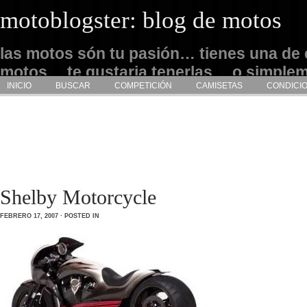
motoblogster: blog de motos
las motos són tu pasión… tienes una de 
motos… te gustaria tenerlas… o simple
INICIO
BUSCAR
COMPETICIÓN
CAMISETAS
CONDICI
admirarlas… este es tu sitio
Shelby Motorcycle
FEBRERO 17, 2007 · POSTED IN