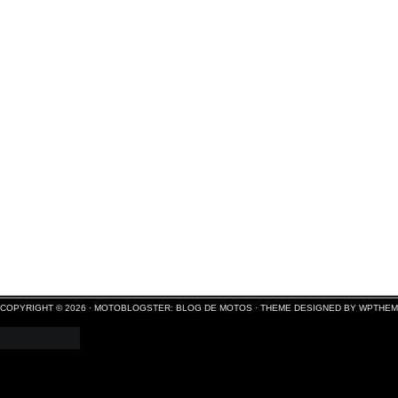
COPYRIGHT © 2026 ·
MOTOBLOGSTER: BLOG DE MOTOS
·
THEME DESIGNED BY WPTHE