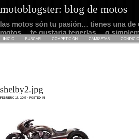
motoblogster: blog de motos
las motos són tu pasión… tienes una de 
motos… te gustaria tenerlas… o simple
INICIO
BUSCAR
COMPETICIÓN
CAMISETAS
CONDICI
admirarlas… este es tu sitio
shelby2.jpg
FEBRERO 17, 2007 · POSTED IN