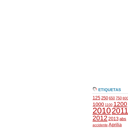
ETIQUETAS
125
250
650
750
80
1200
1000
1100
2010
201
2012
2013
abs
Aprilia
accidente