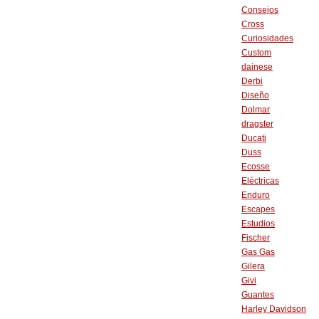
Consejos
Cross
Curiosidades
Custom
dainese
Derbi
Diseño
Dolmar
dragster
Ducati
Duss
Ecosse
Eléctricas
Enduro
Escapes
Estudios
Fischer
Gas Gas
Gilera
Givi
Guantes
Harley Davidson