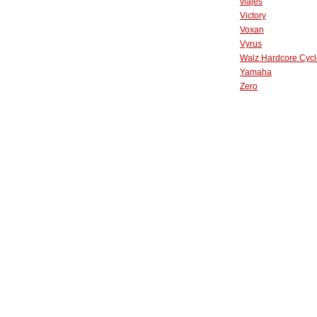
viajes
Victory
Voxan
Vyrus
Walz Hardcore Cycl
Yamaha
Zero