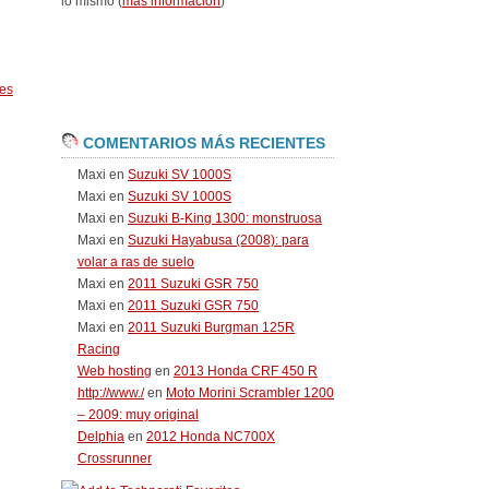
lo mismo (
más información
)
es
COMENTARIOS MÁS RECIENTES
Maxi
en
Suzuki SV 1000S
Maxi
en
Suzuki SV 1000S
Maxi
en
Suzuki B-King 1300: monstruosa
Maxi
en
Suzuki Hayabusa (2008): para
volar a ras de suelo
Maxi
en
2011 Suzuki GSR 750
Maxi
en
2011 Suzuki GSR 750
Maxi
en
2011 Suzuki Burgman 125R
Racing
Web hosting
en
2013 Honda CRF 450 R
http://www./
en
Moto Morini Scrambler 1200
– 2009: muy original
Delphia
en
2012 Honda NC700X
Crossrunner