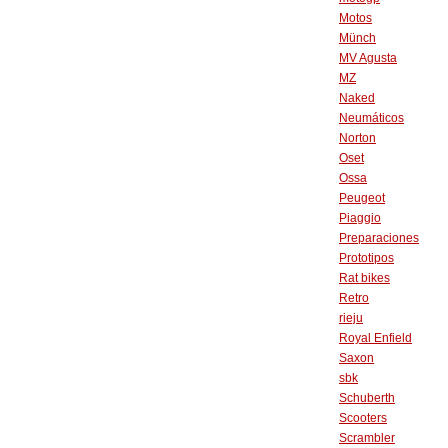
Motos
Münch
MV Agusta
MZ
Naked
Neumáticos
Norton
Oset
Ossa
Peugeot
Piaggio
Preparaciones
Prototipos
Rat bikes
Retro
rieju
Royal Enfield
Saxon
sbk
Schuberth
Scooters
Scrambler