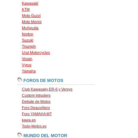
Kawasaki
KTM
Moto Guzzi
Moto Morini
MvAgusta
Norton
Suzuki
Triumph
Ural Motorcycles
Voxan
Vyrus
Yamaha
FOROS DE MOTOS
Club Kawasaky ER-6 y Versys
Custom Intruders
Debate de Motos
Foro Deauvillero
Foro YAMAHA MT
kawa.es
Todo-Motos.es
MUNDO DEL MOTOR