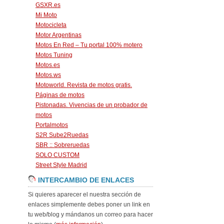
GSXR.es
Mi Moto
Motocicleta
Motor Argentinas
Motos En Red – Tu portal 100% motero
Motos Tuning
Motos.es
Motos.ws
Motoworld. Revista de motos gratis.
Páginas de motos
Pistonadas. Vivencias de un probador de
motos
Portalmotos
S2R Sube2Ruedas
SBR :: Sobreruedas
SOLO CUSTOM
Street Style Madrid
INTERCAMBIO DE ENLACES
Si quieres aparecer el nuestra sección de
enlaces simplemente debes poner un link en
tu web/blog y mándanos un correo para hacer