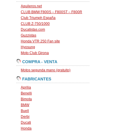
Aquileros.net
CLUB BMW F800S – F800ST – F800R
Club Triumph España
CLUB Z-750/1000
Ducatistas.com
Guzzistas
Honda VTR 250 Fan site
Hyosung
Moto Club Girona
COMPRA - VENTA
Motos segunda mano (gratuito)
FABRICANTES
Aprilia
Benelli
Bimota
BMW
Buell
Derbi
Ducati
Honda