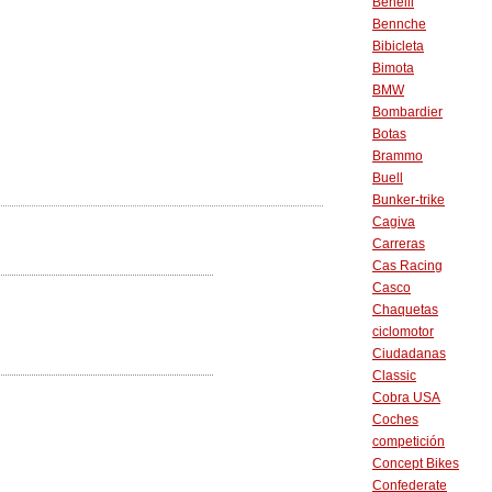
Benelli
Bennche
Bibicleta
Bimota
BMW
Bombardier
Botas
Brammo
Buell
Bunker-trike
Cagiva
Carreras
Cas Racing
Casco
Chaquetas
ciclomotor
Ciudadanas
Classic
Cobra USA
Coches
competición
Concept Bikes
Confederate