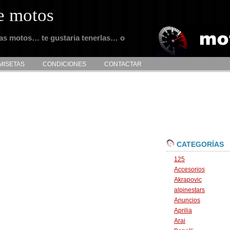
e motos
tas motos… te gustaria tenerlas… o
MISETAS
CONDICIONES
CONTACTAR
CATEGORÍAS
125
Accesorios
Akrapovic
alpinestars
Anuncios
Aprilia
Arai