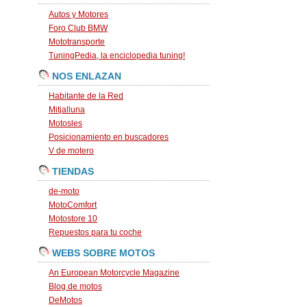
Autos y Motores
Foro Club BMW
Mototransporte
TuningPedia, la enciclopedia tuning!
NOS ENLAZAN
Habitante de la Red
Mitjalluna
Motosles
Posicionamiento en buscadores
V de motero
TIENDAS
de-moto
MotoComfort
Motostore 10
Repuestos para tu coche
WEBS SOBRE MOTOS
An European Motorcycle Magazine
Blog de motos
DeMotos