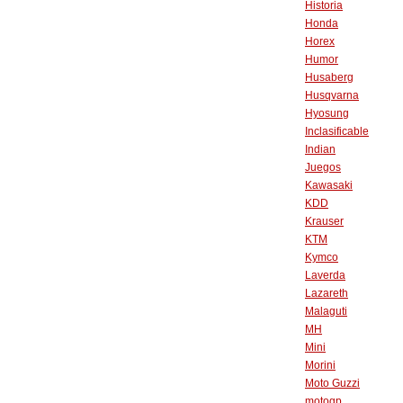
Historia
Honda
Horex
Humor
Husaberg
Husqvarna
Hyosung
Inclasificable
Indian
Juegos
Kawasaki
KDD
Krauser
KTM
Kymco
Laverda
Lazareth
Malaguti
MH
Mini
Morini
Moto Guzzi
motogp