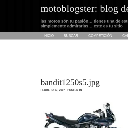
motoblogster: blog d
las motos són tu pasión… tienes una de es
simplemente admirarlas… este es tu sitio
INICIO
BUSCAR
COMPETICIÓN
CA
bandit1250s5.jpg
FEBRERO 17, 2007 · POSTED IN