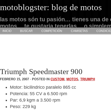
motoblogster: blog de motos
las motos són tu pasión… tienes una de 
motos… te gustaria tenerlas… o simple
INICIO
BUSCAR
COMPETICIÓN
CAMISETAS
CONDICI
admirarlas… este es tu sitio
Triumph Speedmaster 900
FEBRERO 15, 2007 · POSTED IN
CUSTOM
,
MOTOS
,
TRIUMPH
Motor: bicilindrico paralelo 865 cc
Potencia: 55 CV a 6.500 rpm
Par: 6,9 kgm a 3.500 rpm
Peso: 229 kg