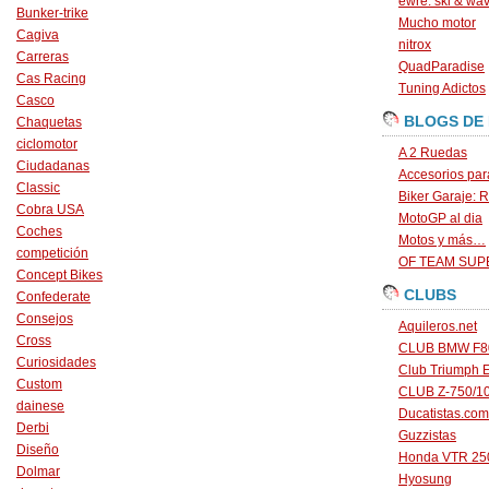
ewre: ski & wa
Bunker-trike
Mucho motor
Cagiva
nitrox
Carreras
QuadParadise
Cas Racing
Tuning Adictos
Casco
BLOGS DE
Chaquetas
ciclomotor
A 2 Ruedas
Ciudadanas
Accesorios par
Classic
Biker Garaje: R
Cobra USA
MotoGP al dia
Coches
Motos y más…
competición
OF TEAM SU
Concept Bikes
CLUBS
Confederate
Consejos
Aquileros.net
Cross
CLUB BMW F80
Curiosidades
Club Triumph 
Custom
CLUB Z-750/1
dainese
Ducatistas.com
Derbi
Guzzistas
Diseño
Honda VTR 250
Dolmar
Hyosung