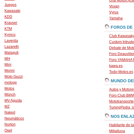
Ural Motorcycl
Juegos
Voxan
Kawasaki
Vyrus
KDD
Yamaha
Krauser
FOROS DE
KTM
Kymco
Club Kawasaky
Laverda
Custom Intrude
Lazareth
Debate de Mot
Malaguti
Foro Deauville
MH
Foro YAMAHA
Mini
kawa.es
Morini
Todo-Motos.es
Moto Guzzi
MUNDO DE
motogp
Motos
Autos y Motore
Münch
Foro Club BM
MV Agusta
Mototransporte
MZ
TuningPedia, la
Naked
NOS ENLA
Neumáticos
Norton
Habitante de l
Oset
Mitjalluna