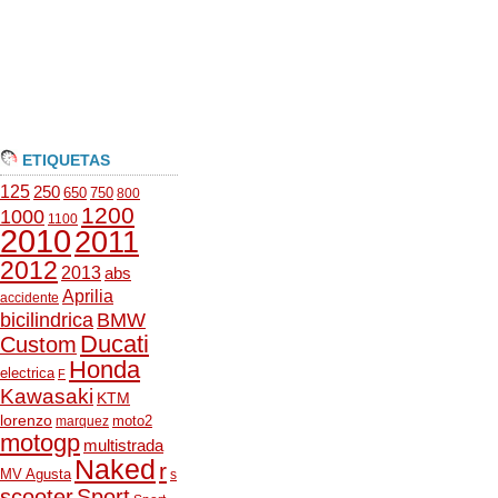
ETIQUETAS
125
250
650
750
800
1200
1000
1100
2010
2011
2012
2013
abs
Aprilia
accidente
bicilindrica
BMW
Ducati
Custom
Honda
electrica
F
Kawasaki
KTM
lorenzo
moto2
marquez
motogp
multistrada
Naked
r
MV Agusta
s
scooter
Sport