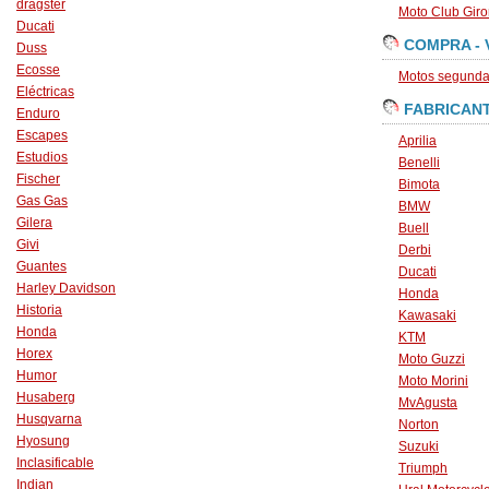
dragster
Moto Club Gir
Ducati
COMPRA - 
Duss
Ecosse
Motos segunda 
Eléctricas
FABRICAN
Enduro
Escapes
Aprilia
Estudios
Benelli
Fischer
Bimota
Gas Gas
BMW
Gilera
Buell
Givi
Derbi
Guantes
Ducati
Harley Davidson
Honda
Historia
Kawasaki
Honda
KTM
Horex
Moto Guzzi
Humor
Moto Morini
Husaberg
MvAgusta
Husqvarna
Norton
Hyosung
Suzuki
Inclasificable
Triumph
Indian