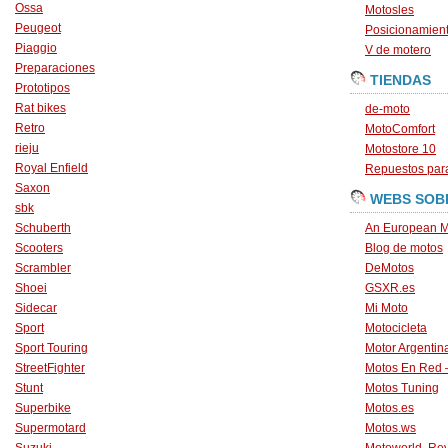
Ossa
Motosles
Peugeot
Posicionamien
Piaggio
V de motero
Preparaciones
TIENDAS
Prototipos
Rat bikes
de-moto
Retro
MotoComfort
rieju
Motostore 10
Royal Enfield
Repuestos para
Saxon
WEBS SOB
sbk
Schuberth
An European M
Scooters
Blog de motos
Scrambler
DeMotos
Shoei
GSXR.es
Sidecar
Mi Moto
Sport
Motocicleta
Sport Touring
Motor Argentin
StreetFighter
Motos En Red 
Stunt
Motos Tuning
Superbike
Motos.es
Supermotard
Motos.ws