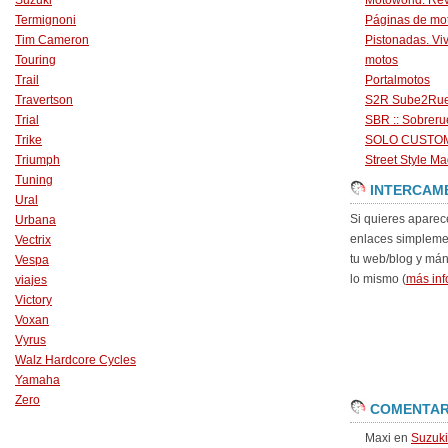
Suzuki
Motoworld. Revi
Termignoni
Páginas de mo
Tim Cameron
Pistonadas. Vi
Touring
motos
Trail
Portalmotos
Travertson
S2R Sube2Ru
Trial
SBR :: Sobrer
Trike
SOLO CUSTO
Triumph
Street Style Ma
Tuning
INTERCAM
Ural
Si quieres aparec
Urbana
enlaces simpleme
Vectrix
tu web/blog y má
Vespa
lo mismo (
más inf
viajes
Victory
Voxan
Vyrus
Walz Hardcore Cycles
Yamaha
Zero
COMENTAR
Maxi
en
Suzuk