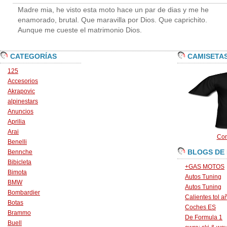
Madre mia, he visto esta moto hace un par de dias y me he
enamorado, brutal. Que maravilla por Dios. Que caprichito.
Aunque me cueste el matrimonio Dios.
CATEGORÍAS
CAMISETA
125
Accesorios
Akrapovic
alpinestars
Anuncios
Aprilia
Arai
Con
Benelli
BLOGS DE
Bennche
Bibicleta
+GAS MOTOS
Bimota
Autos Tuning
BMW
Autos Tuning
Bombardier
Calientes tol a
Botas
Coches ES
Brammo
De Formula 1
Buell