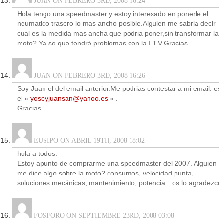
JUAN ON FEBRERO 3RD, 2008 16:24
Hola tengo una speedmaster y estoy interesado en ponerle el
neumatico trasero lo mas ancho posible.Alguien me sabria decir
cual es la medida mas ancha que podria poner,sin transformar la
moto?.Ya se que tendré problemas con la I.T.V.Gracias.
JUAN ON FEBRERO 3RD, 2008 16:26
Soy Juan el del email anterior.Me podrias contestar a mi email. e
el »
yosoyjuansan@yahoo.es
» .
Gracias.
EUSIPO ON ABRIL 19TH, 2008 18:02
hola a todos.
Estoy apunto de comprarme una speedmaster del 2007. Alguien
me dice algo sobre la moto? consumos, velocidad punta,
soluciones mecánicas, mantenimiento, potencia…os lo agradezc
FOSFORO ON SEPTIEMBRE 23RD, 2008 03:08