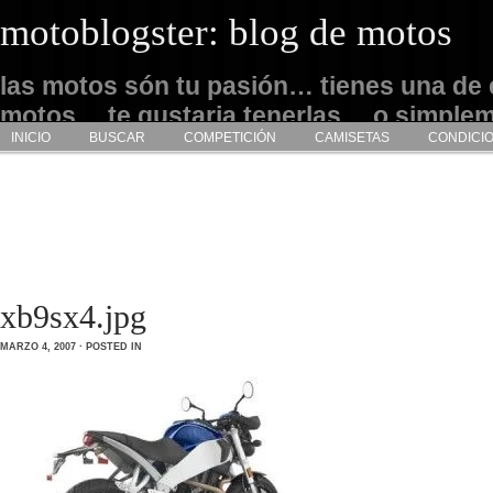
motoblogster: blog de motos
las motos són tu pasión… tienes una de 
motos… te gustaria tenerlas… o simple
INICIO
BUSCAR
COMPETICIÓN
CAMISETAS
CONDICI
admirarlas… este es tu sitio
xb9sx4.jpg
MARZO 4, 2007 · POSTED IN