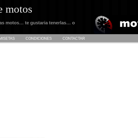
e motos
tas motos… te gustaria tenerlas… o
MISETAS
CONDICIONES
CONTACTAR