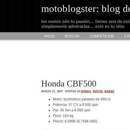
motoblogster: blog d
las motos són tu pasión… tienes una de es
simplemente admirarlas… este es tu sitio
INICIO
BUSCAR
COMPETICIÓN
CA
Honda CBF500
MARZO 27, 2007 · POSTED IN
HONDA
,
MOTOS
,
NAKED
Motor: bicilindrico paralelo de 499 cc
Potencia: 57 CV a 9.500 rpm
Par: 45 Nm a 8.000 rpm
Peso: 183 kg
Precio: 6.099€ (6.749€ ABS)