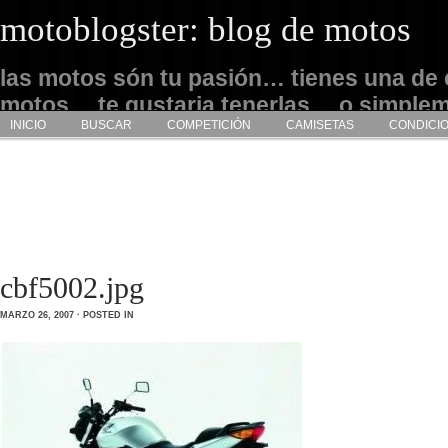
motoblogster: blog de motos
las motos són tu pasión… tienes una de 
motos… te gustaria tenerlas… o simple
INICIO
BUSCAR
COMPETICIÓN
CAMISETAS
CONDICI
admirarlas… este es tu sitio
cbf5002.jpg
MARZO 26, 2007 · POSTED IN