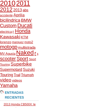
2010
2011
2012
2013
abs
Aprilia
accidente
bicilindrica
BMW
Ducati
Custom
Honda
electrica
F
Kawasaki
KTM
lorenzo
moto2
marquez
motogp
multistrada
Naked
r
MV Agusta
s
scooter
Sport
Sport
Superbike
Touring
Supermotard
Suzuki
Touring
Trail
Triumph
video
videos
Yamaha
ENTRADAS
RECIENTES
2013 Honda CB500X: te