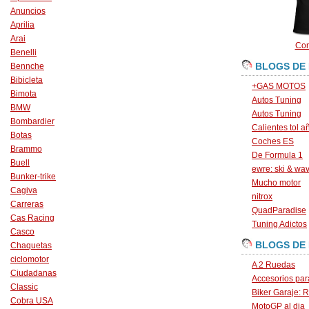
Anuncios
Aprilia
Arai
Con
Benelli
BLOGS DE
Bennche
Bibicleta
+GAS MOTOS
Bimota
Autos Tuning
BMW
Autos Tuning
Bombardier
Calientes tol a
Botas
Coches ES
Brammo
De Formula 1
Buell
ewre: ski & wa
Bunker-trike
Mucho motor
Cagiva
nitrox
Carreras
QuadParadise
Cas Racing
Tuning Adictos
Casco
BLOGS DE
Chaquetas
ciclomotor
A 2 Ruedas
Ciudadanas
Accesorios par
Classic
Biker Garaje: R
Cobra USA
MotoGP al dia