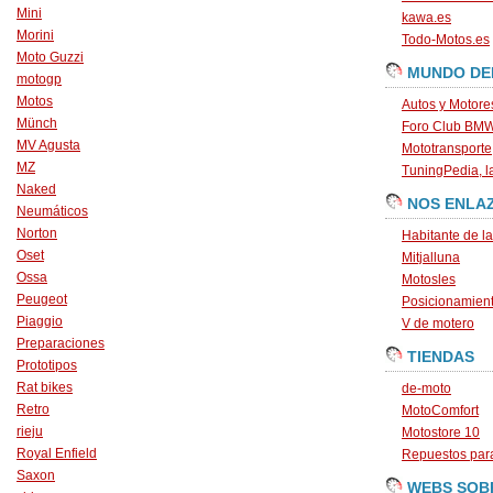
Mini
kawa.es
Morini
Todo-Motos.es
Moto Guzzi
MUNDO DE
motogp
Motos
Autos y Motore
Münch
Foro Club BM
MV Agusta
Mototransporte
MZ
TuningPedia, la
Naked
NOS ENLA
Neumáticos
Norton
Habitante de l
Oset
Mitjalluna
Ossa
Motosles
Peugeot
Posicionamien
Piaggio
V de motero
Preparaciones
TIENDAS
Prototipos
Rat bikes
de-moto
Retro
MotoComfort
rieju
Motostore 10
Royal Enfield
Repuestos para
Saxon
WEBS SOB