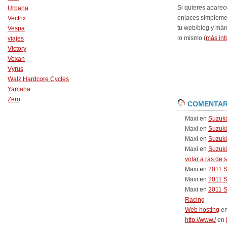
Si quieres aparec
Urbana
enlaces simpleme
Vectrix
tu web/blog y má
Vespa
lo mismo (
más inf
viajes
Victory
Voxan
Vyrus
Walz Hardcore Cycles
Yamaha
Zero
COMENTAR
Maxi
en
Suzuk
Maxi
en
Suzuk
Maxi
en
Suzuki
Maxi
en
Suzuki
volar a ras de 
Maxi
en
2011 
Maxi
en
2011 
Maxi
en
2011 
Racing
Web hosting
e
http://www./
en