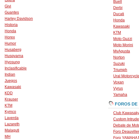
Gilera
Buell
Givi
Derbi
Guantes
Ducati
Harley Davidson
Honda
Historia
Kawasaki
Honda
KTM
Horex
Moto Guzzi
Humor
Moto Morini
Husaberg
MvAgusta
Husqvarna
Norton
Hyosung
Suzuki
Inclasificable
Triumph
Indian
Ural Motorcycl
Juegos
Voxan
Kawasaki
Vyrus
KDD
Yamaha
Krauser
FOROS DE
KTM
Kymco
Club Kawasaky
Laverda
Custom Intrude
Lazareth
Debate de Mot
Malaguti
Foro Deauville
MH
Foro YAMAHA