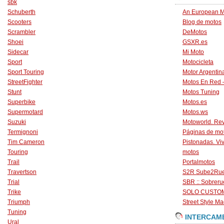
sbk
Schuberth
An European M
Scooters
Blog de motos
Scrambler
DeMotos
Shoei
GSXR.es
Sidecar
Mi Moto
Sport
Motocicleta
Sport Touring
Motor Argentin
StreetFighter
Motos En Red 
Stunt
Motos Tuning
Superbike
Motos.es
Supermotard
Motos.ws
Suzuki
Motoworld. Revi
Termignoni
Páginas de mo
Tim Cameron
Pistonadas. Vi
Touring
motos
Trail
Portalmotos
Travertson
S2R Sube2Ru
Trial
SBR :: Sobrer
Trike
SOLO CUSTO
Triumph
Street Style Ma
Tuning
INTERCAM
Ural