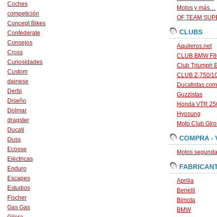
Coches
Motos y más…
competición
OF TEAM SU
Concept Bikes
CLUBS
Confederate
Consejos
Aquileros.net
Cross
CLUB BMW F80
Curiosidades
Club Triumph 
Custom
CLUB Z-750/1
dainese
Ducatistas.com
Derbi
Guzzistas
Diseño
Honda VTR 250
Dolmar
Hyosung
dragster
Moto Club Gir
Ducati
COMPRA - 
Duss
Ecosse
Motos segunda 
Eléctricas
FABRICAN
Enduro
Escapes
Aprilia
Estudios
Benelli
Fischer
Bimota
Gas Gas
BMW