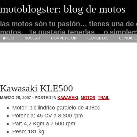
motoblogster: blog de motos
las motos són tu pasión… tienes una de 
motos… te gustaria tenerlas… o simple
INICIO
BUSCAR
COMPETICIÓN
CAMISETAS
CONDICI
admirarlas… este es tu sitio
Kawasaki KLE500
MARZO 28, 2007 · POSTED IN
KAWASAKI
,
MOTOS
,
TRAIL
Motor: bicilindrico paralelo de 498cc
Potencia: 45 CV a 8.300 rpm
Par: 4,2 Kgm a 7.500 rpm
Peso: 181 kg