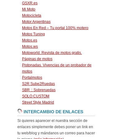
GSXR.es
Mi Moto
Motocicleta
Motor Argentinas
Motos En Red – Tu portal 100% motero
Motos Tuning
Motos.es
Motos.ws
Motoworld. Revista de motos gratis.
Páginas de motos
Pistonadas. Vivencias de un probador de
motos
Portalmotos
S2R Sube2Ruedas
SBR :: Sobreruedas
SOLO CUSTOM
Street Style Madrid
INTERCAMBIO DE ENLACES
Si quieres aparecer el nuestra sección de
enlaces simplemente debes poner un link en
tu web/blog y mándanos un correo para hacer