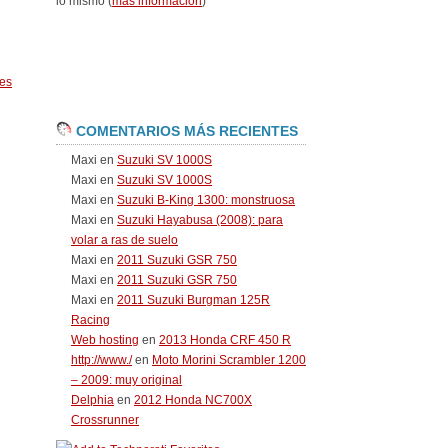
lo mismo (
más información
)
es
COMENTARIOS MÁS RECIENTES
Maxi
en
Suzuki SV 1000S
Maxi
en
Suzuki SV 1000S
Maxi
en
Suzuki B-King 1300: monstruosa
Maxi
en
Suzuki Hayabusa (2008): para
volar a ras de suelo
Maxi
en
2011 Suzuki GSR 750
Maxi
en
2011 Suzuki GSR 750
Maxi
en
2011 Suzuki Burgman 125R
Racing
Web hosting
en
2013 Honda CRF 450 R
http://www./
en
Moto Morini Scrambler 1200
– 2009: muy original
Delphia
en
2012 Honda NC700X
Crossrunner