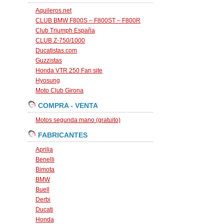
Aquileros.net
CLUB BMW F800S – F800ST – F800R
Club Triumph España
CLUB Z-750/1000
Ducatistas.com
Guzzistas
Honda VTR 250 Fan site
Hyosung
Moto Club Girona
COMPRA - VENTA
Motos segunda mano (gratuito)
FABRICANTES
Aprilia
Benelli
Bimota
BMW
Buell
Derbi
Ducati
Honda