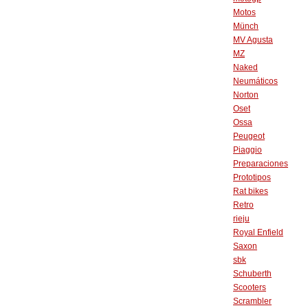
Motos
Münch
MV Agusta
MZ
Naked
Neumáticos
Norton
Oset
Ossa
Peugeot
Piaggio
Preparaciones
Prototipos
Rat bikes
Retro
rieju
Royal Enfield
Saxon
sbk
Schuberth
Scooters
Scrambler