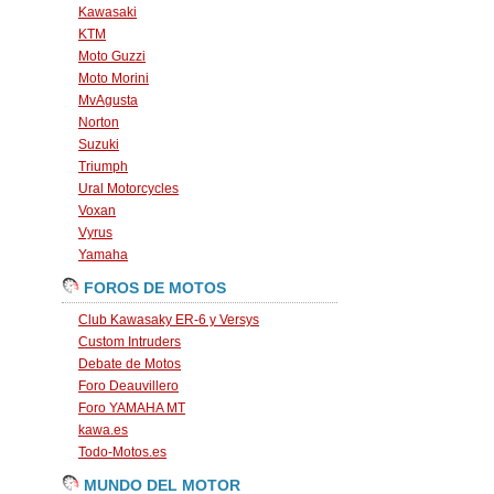
Kawasaki
KTM
Moto Guzzi
Moto Morini
MvAgusta
Norton
Suzuki
Triumph
Ural Motorcycles
Voxan
Vyrus
Yamaha
FOROS DE MOTOS
Club Kawasaky ER-6 y Versys
Custom Intruders
Debate de Motos
Foro Deauvillero
Foro YAMAHA MT
kawa.es
Todo-Motos.es
MUNDO DEL MOTOR