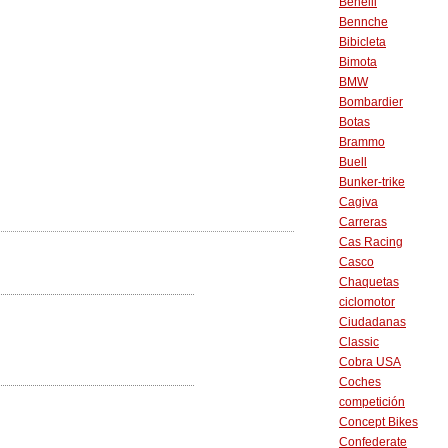
Benelli
Bennche
Bibicleta
Bimota
BMW
Bombardier
Botas
Brammo
Buell
Bunker-trike
Cagiva
Carreras
Cas Racing
Casco
Chaquetas
ciclomotor
Ciudadanas
Classic
Cobra USA
Coches
competición
Concept Bikes
Confederate