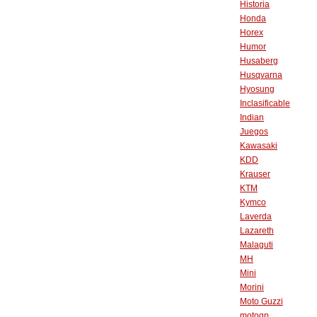
Historia
Honda
Horex
Humor
Husaberg
Husqvarna
Hyosung
Inclasificable
Indian
Juegos
Kawasaki
KDD
Krauser
KTM
Kymco
Laverda
Lazareth
Malaguti
MH
Mini
Morini
Moto Guzzi
motogp