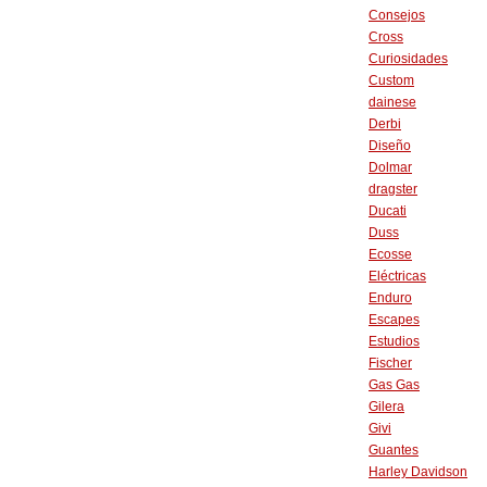
Consejos
Cross
Curiosidades
Custom
dainese
Derbi
Diseño
Dolmar
dragster
Ducati
Duss
Ecosse
Eléctricas
Enduro
Escapes
Estudios
Fischer
Gas Gas
Gilera
Givi
Guantes
Harley Davidson