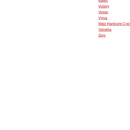
viajes
Victory
Voxan
Vyrus
Walz Hardcore Cycl
Yamaha
Zero