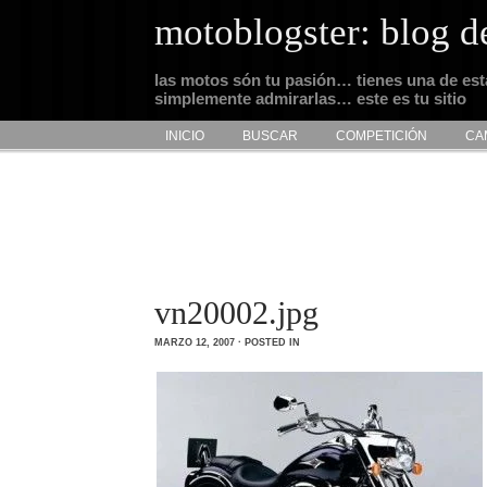
motoblogster: blog d
las motos són tu pasión… tienes una de es
simplemente admirarlas… este es tu sitio
INICIO
BUSCAR
COMPETICIÓN
CA
vn20002.jpg
MARZO 12, 2007 · POSTED IN