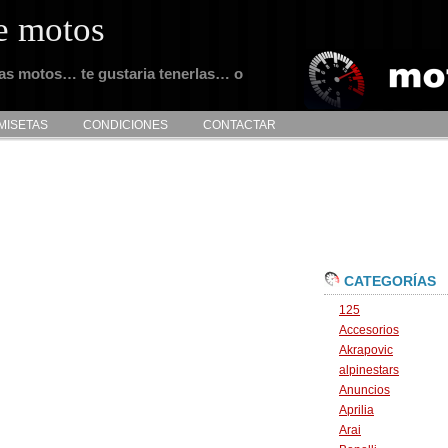
e motos
tas motos… te gustaria tenerlas… o
MISETAS
CONDICIONES
CONTACTAR
CATEGORÍAS
125
Accesorios
Akrapovic
alpinestars
Anuncios
Aprilia
Arai