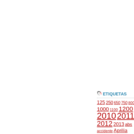
ETIQUETAS
125
250
650
750
80
1200
1000
1100
2010
201
2012
2013
abs
Aprilia
accidente