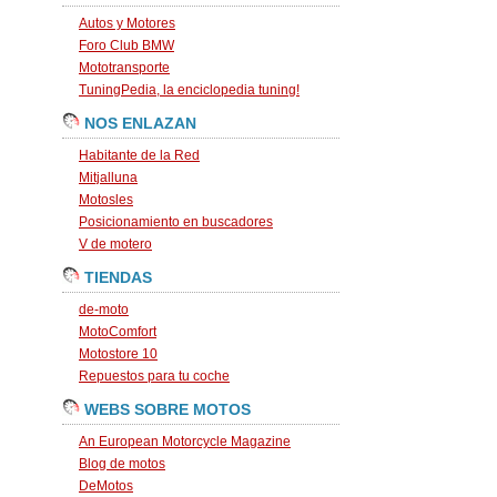
Autos y Motores
Foro Club BMW
Mototransporte
TuningPedia, la enciclopedia tuning!
NOS ENLAZAN
Habitante de la Red
Mitjalluna
Motosles
Posicionamiento en buscadores
V de motero
TIENDAS
de-moto
MotoComfort
Motostore 10
Repuestos para tu coche
WEBS SOBRE MOTOS
An European Motorcycle Magazine
Blog de motos
DeMotos