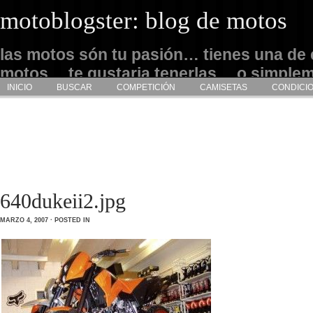
motoblogster: blog de motos
las motos són tu pasión… tienes una de 
motos… te gustaria tenerlas… o simple
INICIO
BUSCAR
COMPETICIÓN
CAMISETAS
CONDICI
admirarlas… este es tu sitio
640dukeii2.jpg
MARZO 4, 2007 · POSTED IN