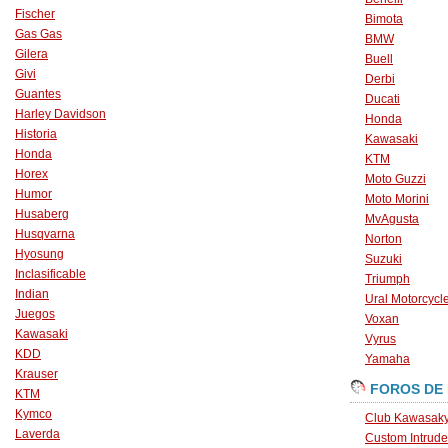
Fischer
Bimota
Gas Gas
BMW
Gilera
Buell
Givi
Derbi
Guantes
Ducati
Harley Davidson
Honda
Historia
Kawasaki
Honda
KTM
Horex
Moto Guzzi
Humor
Moto Morini
Husaberg
MvAgusta
Husqvarna
Norton
Hyosung
Suzuki
Inclasificable
Triumph
Indian
Ural Motorcycl
Juegos
Voxan
Kawasaki
Vyrus
KDD
Yamaha
Krauser
FOROS DE
KTM
Kymco
Club Kawasaky
Laverda
Custom Intrude