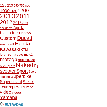
125
250
650
750
800
1200
1000
1100
2010
2011
2012
2013
abs
Aprilia
accidente
bicilindrica
BMW
Ducati
Custom
Honda
electrica
F
Kawasaki
KTM
lorenzo
moto2
marquez
motogp
multistrada
Naked
r
MV Agusta
s
scooter
Sport
Sport
Superbike
Touring
Supermotard
Suzuki
Touring
Trail
Triumph
video
videos
Yamaha
ENTRADAS