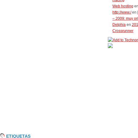
Racing
Web hosting
e
http://www./
en
– 2009: muy or
Delphia
en
20
Crossrunner
ETIQUETAS