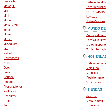
Lazareth
Debate de Mot
Malaguti
Foro Deauville
MH
Foro YAMAHA
Mini
kawa.es
Morini
Todo-Motos.es
Moto Guzzi
MUNDO DE
motogp
Motos
Autos y Motore
Münch
Foro Club BM
MV Agusta
Mototransporte
MZ
TuningPedia, la
Naked
NOS ENLA
Neumáticos
Norton
Habitante de l
Oset
Mitjalluna
Ossa
Motosles
Peugeot
Posicionamien
Piaggio
V de motero
Preparaciones
TIENDAS
Prototipos
Rat bikes
de-moto
Retro
MotoComfort
rieju
Motostore 10