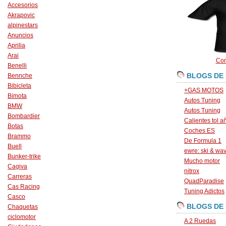
Accesorios
Akrapovic
alpinestars
Anuncios
Aprilia
Arai
Con
Benelli
BLOGS DE
Bennche
Bibicleta
+GAS MOTOS
Bimota
Autos Tuning
BMW
Autos Tuning
Bombardier
Calientes tol a
Botas
Coches ES
Brammo
De Formula 1
Buell
ewre: ski & wa
Bunker-trike
Mucho motor
Cagiva
nitrox
Carreras
QuadParadise
Cas Racing
Tuning Adictos
Casco
BLOGS DE
Chaquetas
ciclomotor
A 2 Ruedas