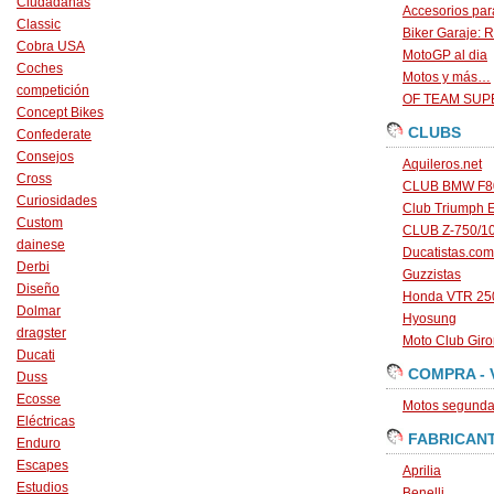
Ciudadanas
Accesorios par
Classic
Biker Garaje: R
Cobra USA
MotoGP al dia
Coches
Motos y más…
competición
OF TEAM SU
Concept Bikes
CLUBS
Confederate
Consejos
Aquileros.net
Cross
CLUB BMW F80
Curiosidades
Club Triumph 
Custom
CLUB Z-750/1
dainese
Ducatistas.com
Derbi
Guzzistas
Diseño
Honda VTR 250
Dolmar
Hyosung
dragster
Moto Club Gir
Ducati
COMPRA - 
Duss
Ecosse
Motos segunda 
Eléctricas
FABRICAN
Enduro
Escapes
Aprilia
Estudios
Benelli