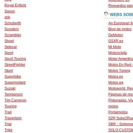
Royal Enfield
Repuestos para
Saxon
WEBS SOB
sbk
Schuberth
An European M
Scooters
Blog de motos
Scrambler
DeMotos
Shoei
GSXR.es
Sidecar
Mi Moto
Sport
Motocicleta
Sport Touring
Motor Argentin
StreetFighter
Motos En Red 
Stunt
Motos Tuning
Superbike
Motos.es
Supermotard
Motos.ws
Suzuki
Motoworld. Revi
Termignoni
Páginas de mo
Tim Cameron
Pistonadas. Vi
Touring
motos
Trail
Portalmotos
Travertson
S2R Sube2Ru
Trial
SBR :: Sobrer
Trike
SOLO CUSTO