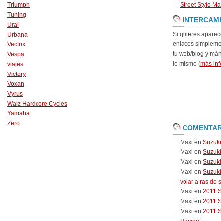
Triumph
Street Style Ma
Tuning
INTERCAM
Ural
Si quieres aparec
Urbana
enlaces simpleme
Vectrix
tu web/blog y má
Vespa
lo mismo (
más inf
viajes
Victory
Voxan
Vyrus
Walz Hardcore Cycles
Yamaha
Zero
COMENTAR
Maxi
en
Suzuk
Maxi
en
Suzuk
Maxi
en
Suzuki
Maxi
en
Suzuki
volar a ras de 
Maxi
en
2011 
Maxi
en
2011 
Maxi
en
2011 