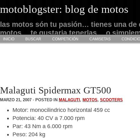
motoblogster: blog de motos
las motos són tu pasión… tienes una de 
motos… te gustaria tenerlas… o simple
INICIO
BUSCAR
COMPETICIÓN
CAMISETAS
CONDICI
admirarlas… este es tu sitio
Malaguti Spidermax GT500
MARZO 21, 2007 · POSTED IN
MALAGUTI
,
MOTOS
,
SCOOTERS
Motor: monocilindrico horizontal 459 cc
Potencia: 40 CV a 7.000 rpm
Par: 43 Nm a 6.000 rpm
Peso: 204 kg