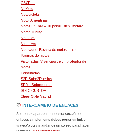
GSXR.es
Mi Moto
Motocicleta
Motor Argentinas
Motos En Red – Tu portal 100% motero
Motos Tuning
Motos.es
Motos.ws
Motoworld. Revista de motos gratis.
Páginas de motos
Pistonadas. Vivencias de un probador de
motos
Portalmotos
S2R Sube2Ruedas
SBR :: Sobreruedas
SOLO CUSTOM
Street Style Madrid
INTERCAMBIO DE ENLACES
Si quieres aparecer el nuestra sección de
enlaces simplemente debes poner un link en
tu web/blog y mándanos un correo para hacer