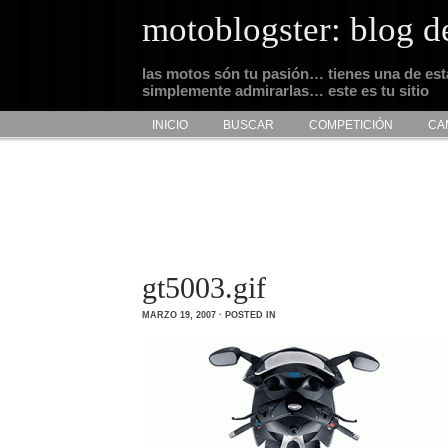
motoblogster: blog d
las motos són tu pasión… tienes una de es
simplemente admirarlas… este es tu sitio
INICIO
BUSCAR
COMPETICIÓN
CA
gt5003.gif
MARZO 19, 2007 · POSTED IN