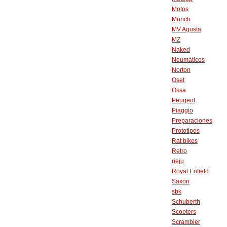
Motos
Münch
MV Agusta
MZ
Naked
Neumáticos
Norton
Oset
Ossa
Peugeot
Piaggio
Preparaciones
Prototipos
Rat bikes
Retro
rieju
Royal Enfield
Saxon
sbk
Schuberth
Scooters
Scrambler