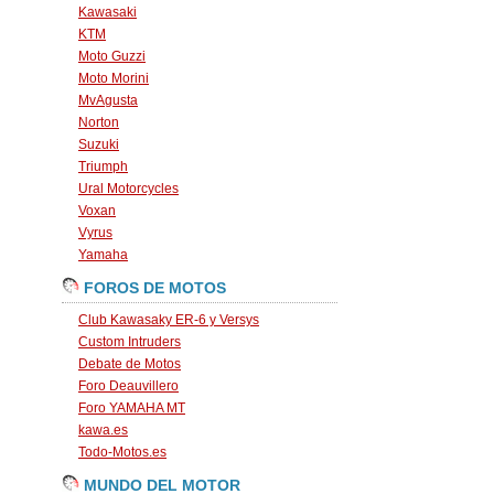
Kawasaki
KTM
Moto Guzzi
Moto Morini
MvAgusta
Norton
Suzuki
Triumph
Ural Motorcycles
Voxan
Vyrus
Yamaha
FOROS DE MOTOS
Club Kawasaky ER-6 y Versys
Custom Intruders
Debate de Motos
Foro Deauvillero
Foro YAMAHA MT
kawa.es
Todo-Motos.es
MUNDO DEL MOTOR