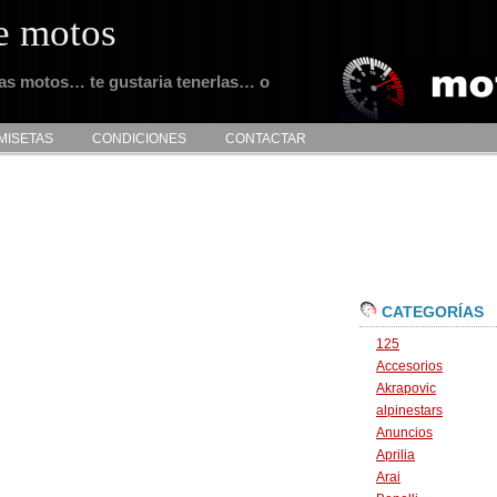
e motos
tas motos… te gustaria tenerlas… o
MISETAS
CONDICIONES
CONTACTAR
CATEGORÍAS
125
Accesorios
Akrapovic
alpinestars
Anuncios
Aprilia
Arai