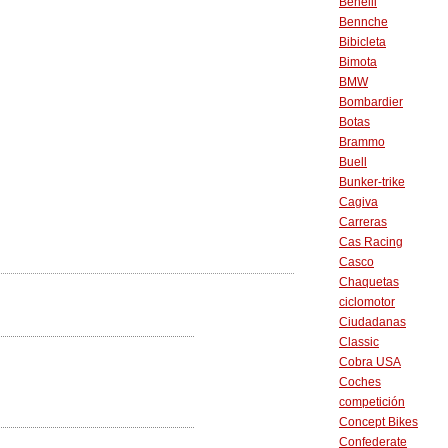
Benelli
Bennche
Bibicleta
Bimota
BMW
Bombardier
Botas
Brammo
Buell
Bunker-trike
Cagiva
Carreras
Cas Racing
Casco
Chaquetas
ciclomotor
Ciudadanas
Classic
Cobra USA
Coches
competición
Concept Bikes
Confederate