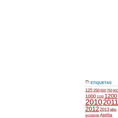
ETIQUETAS
125
250
650
750
80
1200
1000
1100
2010
201
2012
2013
abs
Aprilia
accidente