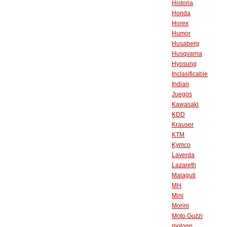
Historia
Honda
Horex
Humor
Husaberg
Husqvarna
Hyosung
Inclasificable
Indian
Juegos
Kawasaki
KDD
Krauser
KTM
Kymco
Laverda
Lazareth
Malaguti
MH
Mini
Morini
Moto Guzzi
motogp