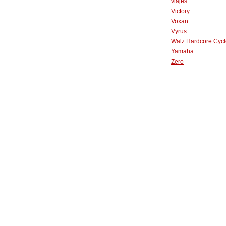
viajes
Victory
Voxan
Vyrus
Walz Hardcore Cycl
Yamaha
Zero