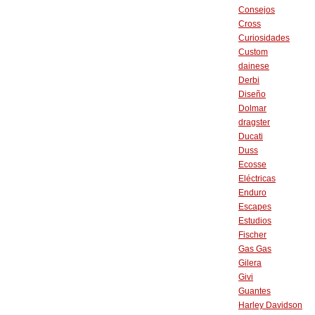
Consejos
Cross
Curiosidades
Custom
dainese
Derbi
Diseño
Dolmar
dragster
Ducati
Duss
Ecosse
Eléctricas
Enduro
Escapes
Estudios
Fischer
Gas Gas
Gilera
Givi
Guantes
Harley Davidson