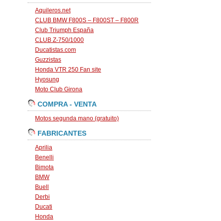
Aquileros.net
CLUB BMW F800S – F800ST – F800R
Club Triumph España
CLUB Z-750/1000
Ducatistas.com
Guzzistas
Honda VTR 250 Fan site
Hyosung
Moto Club Girona
COMPRA - VENTA
Motos segunda mano (gratuito)
FABRICANTES
Aprilia
Benelli
Bimota
BMW
Buell
Derbi
Ducati
Honda