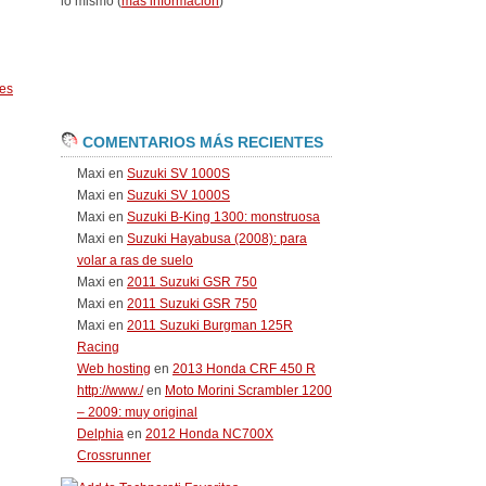
lo mismo (
más información
)
es
COMENTARIOS MÁS RECIENTES
Maxi
en
Suzuki SV 1000S
Maxi
en
Suzuki SV 1000S
Maxi
en
Suzuki B-King 1300: monstruosa
Maxi
en
Suzuki Hayabusa (2008): para
volar a ras de suelo
Maxi
en
2011 Suzuki GSR 750
Maxi
en
2011 Suzuki GSR 750
Maxi
en
2011 Suzuki Burgman 125R
Racing
Web hosting
en
2013 Honda CRF 450 R
http://www./
en
Moto Morini Scrambler 1200
– 2009: muy original
Delphia
en
2012 Honda NC700X
Crossrunner