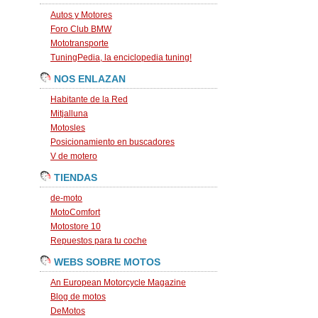
Autos y Motores
Foro Club BMW
Mototransporte
TuningPedia, la enciclopedia tuning!
NOS ENLAZAN
Habitante de la Red
Mitjalluna
Motosles
Posicionamiento en buscadores
V de motero
TIENDAS
de-moto
MotoComfort
Motostore 10
Repuestos para tu coche
WEBS SOBRE MOTOS
An European Motorcycle Magazine
Blog de motos
DeMotos