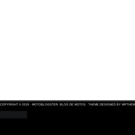
COPYRIGHT © 2026 ·
MOTOBLOGSTER: BLOG DE MOTOS
·
THEME DESIGNED BY WPTHE