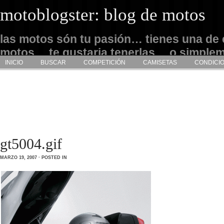
motoblogster: blog de motos
las motos són tu pasión… tienes una de 
motos… te gustaria tenerlas… o simple
INICIO
BUSCAR
COMPETICIÓN
CAMISETAS
CONDICI
admirarlas… este es tu sitio
gt5004.gif
MARZO 19, 2007 · POSTED IN