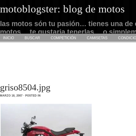
motoblogster: blog de motos
las motos són tu pasión… tienes una de 
motos… te gustaria tenerlas… o simple
INICIO
BUSCAR
COMPETICIÓN
CAMISETAS
CONDICI
admirarlas… este es tu sitio
griso8504.jpg
MARZO 18, 2007 · POSTED IN