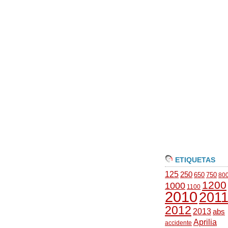
ETIQUETAS
125
250
650
750
80
1200
1000
1100
2010
201
2012
2013
abs
Aprilia
accidente