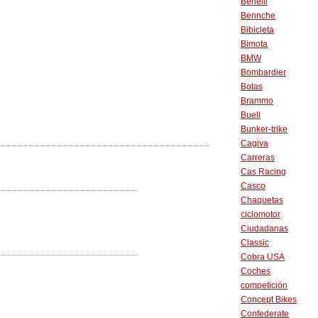
Benelli
Bennche
Bibicleta
Bimota
BMW
Bombardier
Botas
Brammo
Buell
Bunker-trike
Cagiva
Carreras
Cas Racing
Casco
Chaquetas
ciclomotor
Ciudadanas
Classic
Cobra USA
Coches
competición
Concept Bikes
Confederate