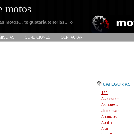
e motos
tas motos… te gustaria tenerlas… o
MISETAS
CONDICIONES
CONTACTAR
CATEGORÍAS
125
Accesorios
Akrapovic
alpinestars
Anuncios
Aprilia
Arai