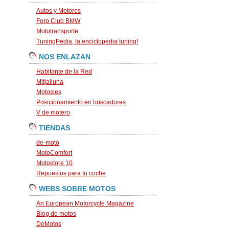
Autos y Motores
Foro Club BMW
Mototransporte
TuningPedia, la enciclopedia tuning!
NOS ENLAZAN
Habitante de la Red
Mitjalluna
Motosles
Posicionamiento en buscadores
V de motero
TIENDAS
de-moto
MotoComfort
Motostore 10
Repuestos para tu coche
WEBS SOBRE MOTOS
An European Motorcycle Magazine
Blog de motos
DeMotos