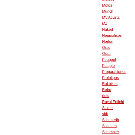
Motos
Münch
MV Agusta
MZ
Naked
Neumáticos
Norton
Oset
Ossa
Peugeot
Piaggio
Preparaciones
Prototipos
Rat bikes
Retro
rieju
Royal Enfield
Saxon
sbk
Schuberth
Scooters
Scrambler