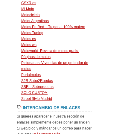
GSXR.es
Mi Moto
Motocicleta
Motor Argentinas
Motos En Red – Tu portal 100% motero
Motos Tuning
Motos.es
Motos.ws
Motoworld. Revista de motos gratis.
Páginas de motos
Pistonadas. Vivencias de un probador de
motos
Portalmotos
S2R Sube2Ruedas
SBR :: Sobreruedas
SOLO CUSTOM
Street Style Madrid
INTERCAMBIO DE ENLACES
Si quieres aparecer el nuestra sección de
enlaces simplemente debes poner un link en
tu web/blog y mándanos un correo para hacer