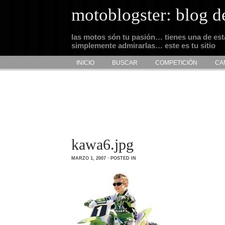
motoblogster: blog d
las motos són tu pasión… tienes una de es
simplemente admirarlas… este es tu sitio
INICIO
BUSCAR
COMPETICIÓN
CA
kawa6.jpg
MARZO 1, 2007 · POSTED IN