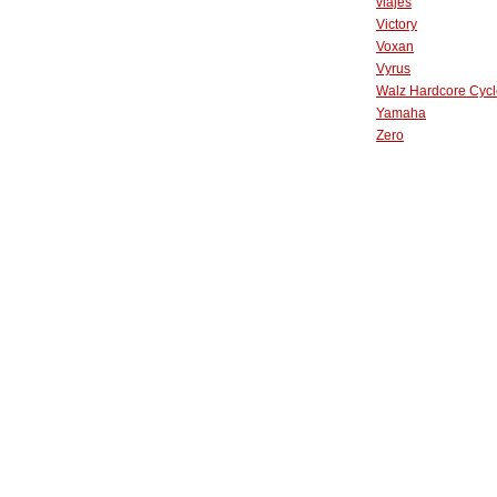
viajes
Victory
Voxan
Vyrus
Walz Hardcore Cycl
Yamaha
Zero