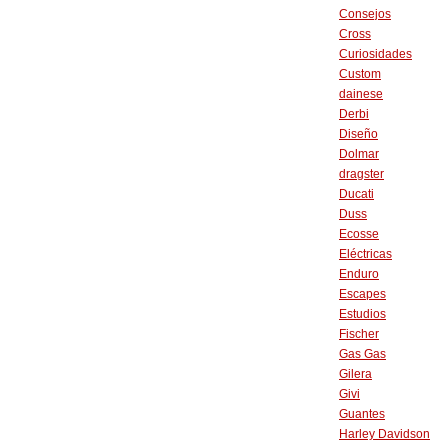
Consejos
Cross
Curiosidades
Custom
dainese
Derbi
Diseño
Dolmar
dragster
Ducati
Duss
Ecosse
Eléctricas
Enduro
Escapes
Estudios
Fischer
Gas Gas
Gilera
Givi
Guantes
Harley Davidson