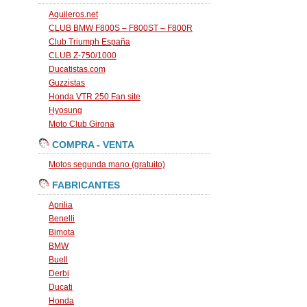
Aquileros.net
CLUB BMW F800S – F800ST – F800R
Club Triumph España
CLUB Z-750/1000
Ducatistas.com
Guzzistas
Honda VTR 250 Fan site
Hyosung
Moto Club Girona
COMPRA - VENTA
Motos segunda mano (gratuito)
FABRICANTES
Aprilia
Benelli
Bimota
BMW
Buell
Derbi
Ducati
Honda