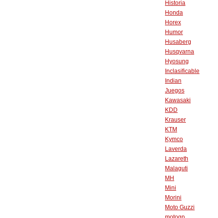
Historia
Honda
Horex
Humor
Husaberg
Husqvarna
Hyosung
Inclasificable
Indian
Juegos
Kawasaki
KDD
Krauser
KTM
Kymco
Laverda
Lazareth
Malaguti
MH
Mini
Morini
Moto Guzzi
motogp