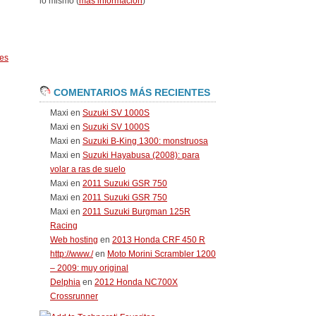
lo mismo (
más información
)
es
COMENTARIOS MÁS RECIENTES
Maxi
en
Suzuki SV 1000S
Maxi
en
Suzuki SV 1000S
Maxi
en
Suzuki B-King 1300: monstruosa
Maxi
en
Suzuki Hayabusa (2008): para
volar a ras de suelo
Maxi
en
2011 Suzuki GSR 750
Maxi
en
2011 Suzuki GSR 750
Maxi
en
2011 Suzuki Burgman 125R
Racing
Web hosting
en
2013 Honda CRF 450 R
http://www./
en
Moto Morini Scrambler 1200
– 2009: muy original
Delphia
en
2012 Honda NC700X
Crossrunner