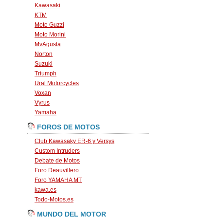
Kawasaki
KTM
Moto Guzzi
Moto Morini
MvAgusta
Norton
Suzuki
Triumph
Ural Motorcycles
Voxan
Vyrus
Yamaha
FOROS DE MOTOS
Club Kawasaky ER-6 y Versys
Custom Intruders
Debate de Motos
Foro Deauvillero
Foro YAMAHA MT
kawa.es
Todo-Motos.es
MUNDO DEL MOTOR