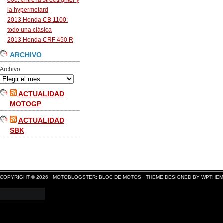
800: entre la streetfighter y
la hypermotard
2013 Honda CB 1100:
todo una clásica
2013 Honda CRF 450 R
ARCHIVO
Archivo
ACTUALIDAD
MOTOGP
ACTUALIDAD
SBK
COPYRIGHT © 2026 ·
MOTOBLOGSTER: BLOG DE MOTOS
·
THEME DESIGNED BY WPTHE