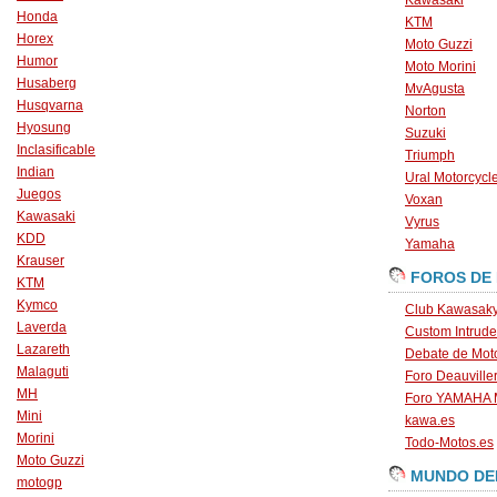
Kawasaki
Honda
KTM
Horex
Moto Guzzi
Humor
Moto Morini
Husaberg
MvAgusta
Husqvarna
Norton
Hyosung
Suzuki
Inclasificable
Triumph
Indian
Ural Motorcycl
Juegos
Voxan
Kawasaki
Vyrus
KDD
Yamaha
Krauser
FOROS DE
KTM
Kymco
Club Kawasaky
Laverda
Custom Intrude
Lazareth
Debate de Mot
Malaguti
Foro Deauville
MH
Foro YAMAHA
Mini
kawa.es
Morini
Todo-Motos.es
Moto Guzzi
MUNDO DE
motogp