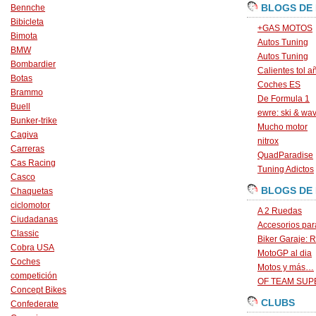
BLOGS DE
Bennche
Bibicleta
+GAS MOTOS
Bimota
Autos Tuning
BMW
Autos Tuning
Bombardier
Calientes tol a
Botas
Coches ES
Brammo
De Formula 1
Buell
ewre: ski & wa
Bunker-trike
Mucho motor
Cagiva
nitrox
Carreras
QuadParadise
Cas Racing
Tuning Adictos
Casco
BLOGS DE
Chaquetas
ciclomotor
A 2 Ruedas
Ciudadanas
Accesorios par
Classic
Biker Garaje: R
Cobra USA
MotoGP al dia
Coches
Motos y más…
competición
OF TEAM SU
Concept Bikes
CLUBS
Confederate