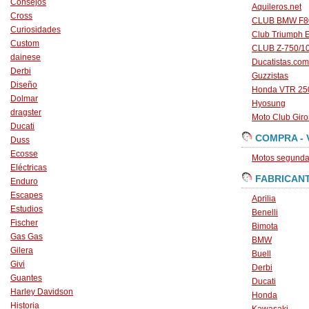
Consejos
Aquileros.net
Cross
CLUB BMW F80
Curiosidades
Club Triumph 
Custom
CLUB Z-750/1
dainese
Ducatistas.com
Derbi
Guzzistas
Diseño
Honda VTR 250
Dolmar
Hyosung
dragster
Moto Club Gir
Ducati
COMPRA - 
Duss
Ecosse
Motos segunda 
Eléctricas
FABRICAN
Enduro
Escapes
Aprilia
Estudios
Benelli
Fischer
Bimota
Gas Gas
BMW
Gilera
Buell
Givi
Derbi
Guantes
Ducati
Harley Davidson
Honda
Historia