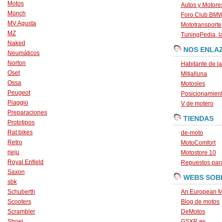
Motos
Autos y Motore
Münch
Foro Club BM
MV Agusta
Mototransporte
MZ
TuningPedia, la
Naked
NOS ENLA
Neumáticos
Norton
Habitante de l
Oset
Mitjalluna
Ossa
Motosles
Peugeot
Posicionamien
Piaggio
V de motero
Preparaciones
TIENDAS
Prototipos
Rat bikes
de-moto
Retro
MotoComfort
rieju
Motostore 10
Royal Enfield
Repuestos para
Saxon
WEBS SOB
sbk
Schuberth
An European M
Scooters
Blog de motos
Scrambler
DeMotos
Shoei
GSXR.es