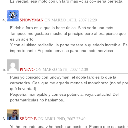
Es verdad, esa moto con un faro más «clásico» sería perfecta.
SNOWYMAN
ON MARZO 14TH, 2007 12:20
El doble faro es lo que la hace única. Sinó sería una más.
Tampoco me gustaba mucho al princípio pero ahora pienso que
es un acierto.
Y con el último rediseño, la parte trasera a quedado increíble. Es
impresionante. Aspecto nervioso para una moto nerviosa.
PINEVO
ON MARZO 15TH, 2007 12:39
Pues yo coincido con Snowyman, el doble faro es lo que la
caracteriza. Casi que me agrada menos el monobrazo (no sé po
qué la verdad).
Pequeña, manejable y con esa potencia, vaya cartucho! Del
portamatrículas no hablamos…
SEÑOR B
ON ABRIL 2ND, 2007 23:49
Yo he probado una y he hecho un posteito. Espero que os guste