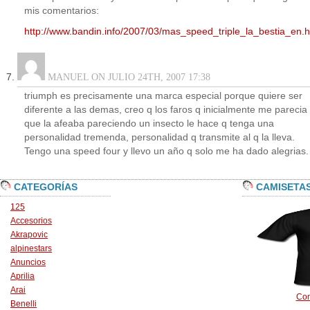
mis comentarios:
http://www.bandin.info/2007/03/mas_speed_triple_la_bestia_en.h
MANUEL ON JULIO 24TH, 2007 17:38
triumph es precisamente una marca especial porque quiere ser
diferente a las demas, creo q los faros q inicialmente me parecia
que la afeaba pareciendo un insecto le hace q tenga una
personalidad tremenda, personalidad q transmite al q la lleva.
Tengo una speed four y llevo un año q solo me ha dado alegrias.
CATEGORÍAS
CAMISETA
125
Accesorios
Akrapovic
alpinestars
Anuncios
Aprilia
Arai
Con
Benelli