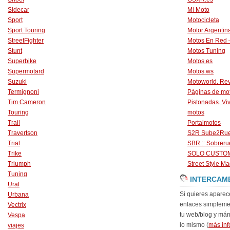
Sidecar
Mi Moto
Sport
Motocicleta
Sport Touring
Motor Argentin
StreetFighter
Motos En Red 
Stunt
Motos Tuning
Superbike
Motos.es
Supermotard
Motos.ws
Suzuki
Motoworld. Revi
Termignoni
Páginas de mo
Tim Cameron
Pistonadas. Vi
Touring
motos
Trail
Portalmotos
Travertson
S2R Sube2Ru
Trial
SBR :: Sobrer
Trike
SOLO CUSTO
Triumph
Street Style Ma
Tuning
INTERCAM
Ural
Si quieres aparec
Urbana
enlaces simpleme
Vectrix
tu web/blog y má
Vespa
lo mismo (
más inf
viajes