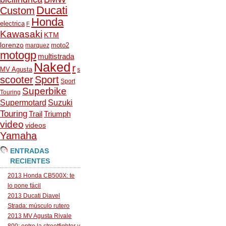
Ducati
Custom
Honda
electrica
F
Kawasaki
KTM
lorenzo
moto2
marquez
motogp
multistrada
Naked
r
MV Agusta
s
scooter
Sport
Sport
Superbike
Touring
Supermotard
Suzuki
Touring
Trail
Triumph
video
videos
Yamaha
ENTRADAS
RECIENTES
2013 Honda CB500X: te
lo pone fácil
2013 Ducati Diavel
Strada: músculo rutero
2013 MV Agusta Rivale