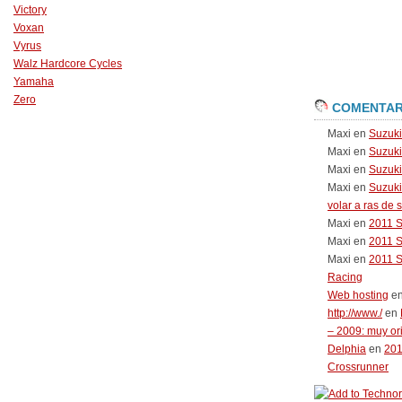
Victory
Voxan
Vyrus
Walz Hardcore Cycles
Yamaha
Zero
COMENTAR
Maxi
en
Suzuk
Maxi
en
Suzuk
Maxi
en
Suzuki
Maxi
en
Suzuki
volar a ras de 
Maxi
en
2011 
Maxi
en
2011 
Maxi
en
2011 
Racing
Web hosting
e
http://www./
en
– 2009: muy or
Delphia
en
20
Crossrunner