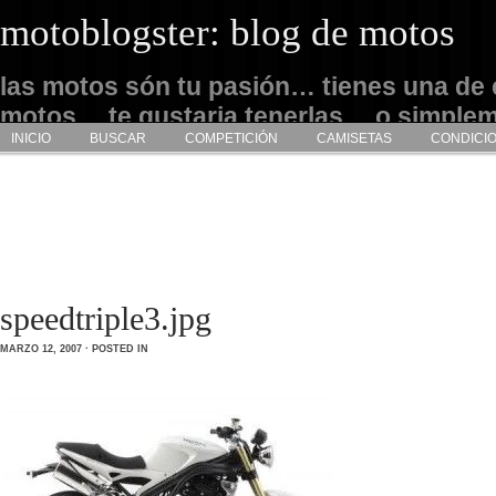
motoblogster: blog de motos
las motos són tu pasión… tienes una de 
motos… te gustaria tenerlas… o simple
INICIO
BUSCAR
COMPETICIÓN
CAMISETAS
CONDICI
admirarlas… este es tu sitio
speedtriple3.jpg
MARZO 12, 2007 · POSTED IN