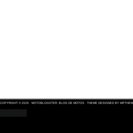
COPYRIGHT © 2026 ·
MOTOBLOGSTER: BLOG DE MOTOS
·
THEME DESIGNED BY WPTHE