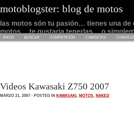
motoblogster: blog de motos
las motos són tu pasión… tienes una de 
motos… te gustaria tenerlas… o simple
INICIO
BUSCAR
COMPETICIÓN
CAMISETAS
CONDICI
admirarlas… este es tu sitio
Videos Kawasaki Z750 2007
MARZO 21, 2007 · POSTED IN
KAWASAKI
,
MOTOS
,
NAKED