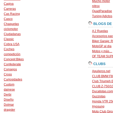
Mucho motor
Cagiva
nitrox
Carreras
QuadParadise
Cas Racing
Tuning Adictos
Casco
BLOGS DE
Chaquetas
ciclomotor
A 2 Ruedas
Ciudadanas
Accesorios par
Classic
Biker Garaje: R
Cobra USA
MotoGP al dia
Coches
Motos y más…
competición
OF TEAM SU
Concept Bikes
CLUBS
Confederate
Consejos
Aquileros.net
Cross
CLUB BMW F80
Curiosidades
Club Triumph 
Custom
CLUB Z-750/1
dainese
Ducatistas.com
Derbi
Guzzistas
Diseño
Honda VTR 250
Dolmar
Hyosung
dragster
Moto Club Gir