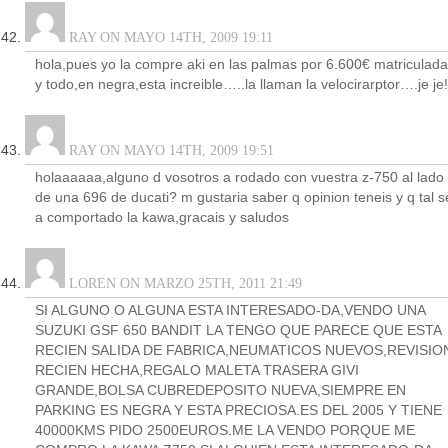
RAY ON MAYO 14TH, 2009 19:11
hola,pues yo la compre aki en las palmas por 6.600€ matriculada
y todo,en negra,esta increible…..la llaman la velocirarptor….je je!
RAY ON MAYO 14TH, 2009 19:51
holaaaaaa,alguno d vosotros a rodado con vuestra z-750 al lado
de una 696 de ducati? m gustaria saber q opinion teneis y q tal s
a comportado la kawa,gracais y saludos
LOREN ON MARZO 25TH, 2011 21:49
SI ALGUNO O ALGUNA ESTA INTERESADO-DA,VENDO UNA
SUZUKI GSF 650 BANDIT LA TENGO QUE PARECE QUE ESTA
RECIEN SALIDA DE FABRICA,NEUMATICOS NUEVOS,REVISIO
RECIEN HECHA,REGALO MALETA TRASERA GIVI
GRANDE,BOLSA CUBREDEPOSITO NUEVA,SIEMPRE EN
PARKING ES NEGRA Y ESTA PRECIOSA.ES DEL 2005 Y TIENE
40000KMS PIDO 2500EUROS.ME LA VENDO PORQUE ME