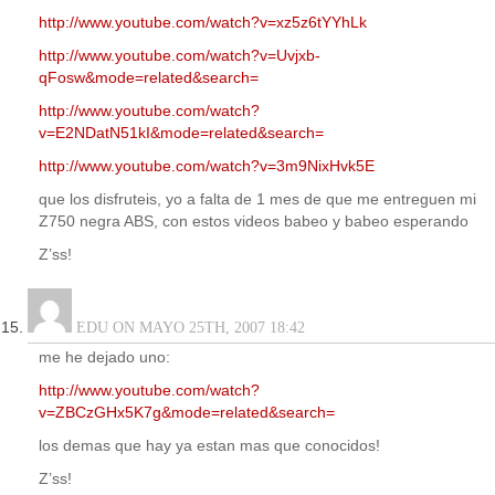
http://www.youtube.com/watch?v=xz5z6tYYhLk
http://www.youtube.com/watch?v=Uvjxb-
qFosw&mode=related&search=
http://www.youtube.com/watch?
v=E2NDatN51kI&mode=related&search=
http://www.youtube.com/watch?v=3m9NixHvk5E
que los disfruteis, yo a falta de 1 mes de que me entreguen mi
Z750 negra ABS, con estos videos babeo y babeo esperando
Z’ss!
EDU ON MAYO 25TH, 2007 18:42
me he dejado uno:
http://www.youtube.com/watch?
v=ZBCzGHx5K7g&mode=related&search=
los demas que hay ya estan mas que conocidos!
Z’ss!