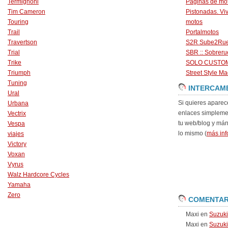
Termignoni
Páginas de mo
Tim Cameron
Pistonadas. Vi
Touring
motos
Trail
Portalmotos
Travertson
S2R Sube2Ru
Trial
SBR :: Sobrer
Trike
SOLO CUSTO
Triumph
Street Style Ma
Tuning
INTERCAM
Ural
Si quieres aparec
Urbana
enlaces simpleme
Vectrix
tu web/blog y má
Vespa
lo mismo (
más inf
viajes
Victory
Voxan
Vyrus
Walz Hardcore Cycles
Yamaha
Zero
COMENTAR
Maxi
en
Suzuk
Maxi
en
Suzuk