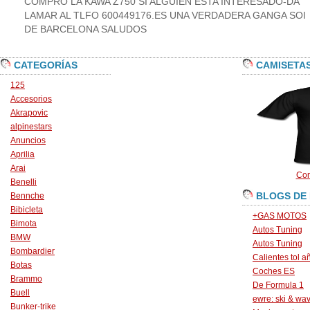
COMPRO LA KAWA Z750 SI ALGUIEN ESTA INTERESADO-DA
LAMAR AL TLFO 600449176.ES UNA VERDADERA GANGA SOI
DE BARCELONA SALUDOS
CATEGORÍAS
CAMISETA
125
Accesorios
Akrapovic
alpinestars
Anuncios
Aprilia
Arai
Con
Benelli
BLOGS DE
Bennche
Bibicleta
+GAS MOTOS
Bimota
Autos Tuning
BMW
Autos Tuning
Bombardier
Calientes tol a
Botas
Coches ES
Brammo
De Formula 1
Buell
ewre: ski & wa
Bunker-trike