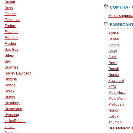
Ducati
COMPRA - 
Duss
Ecosse
Motos segunda 
Eléctricas
FABRICAN
Enduro
Escapes
Aprilia
Estudios
Benelli
Fischer
Bimota
Gas Gas
BMW
Gilera
Buell
Givi
Derbi
Guantes
Ducati
Harley Davidson
Honda
Historia
Kawasaki
Honda
KTM
Horex
Moto Guzzi
Humor
Moto Morini
Husaberg
MvAgusta
Husqvarna
Norton
Hyosung
Suzuki
Inclasificable
Triumph
Indian
Ural Motorcycl
Juegos