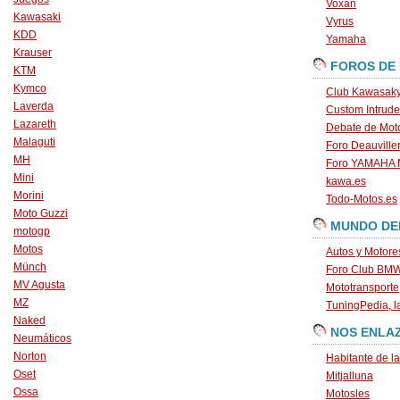
Voxan
Kawasaki
Vyrus
KDD
Yamaha
Krauser
FOROS DE
KTM
Kymco
Club Kawasaky
Laverda
Custom Intrude
Lazareth
Debate de Mot
Malaguti
Foro Deauville
MH
Foro YAMAHA
Mini
kawa.es
Morini
Todo-Motos.es
Moto Guzzi
MUNDO DE
motogp
Motos
Autos y Motore
Münch
Foro Club BM
MV Agusta
Mototransporte
MZ
TuningPedia, la
Naked
NOS ENLA
Neumáticos
Norton
Habitante de l
Oset
Mitjalluna
Ossa
Motosles