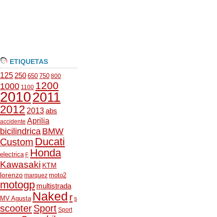
ETIQUETAS
125
250
650
750
800
1200
1000
1100
2010
2011
2012
2013
abs
Aprilia
accidente
bicilindrica
BMW
Ducati
Custom
Honda
electrica
F
Kawasaki
KTM
lorenzo
moto2
marquez
motogp
multistrada
Naked
r
MV Agusta
s
scooter
Sport
Sport