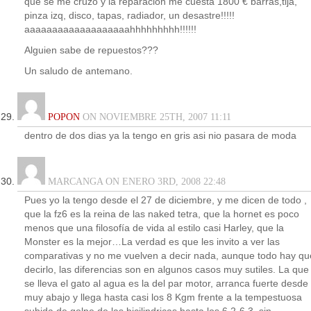
que se me cruzo y la reparación me cuesta 1800 € barras,tija,
pinza izq, disco, tapas, radiador, un desastre!!!!!
aaaaaaaaaaaaaaaaaaahhhhhhhhh!!!!!!
Alguien sabe de repuestos???
Un saludo de antemano.
POPON
ON NOVIEMBRE 25TH, 2007 11:11
dentro de dos dias ya la tengo en gris asi nio pasara de moda
MARCANGA ON ENERO 3RD, 2008 22:48
Pues yo la tengo desde el 27 de diciembre, y me dicen de todo ,
que la fz6 es la reina de las naked tetra, que la hornet es poco
menos que una filosofía de vida al estilo casi Harley, que la
Monster es la mejor…La verdad es que les invito a ver las
comparativas y no me vuelven a decir nada, aunque todo hay qu
decirlo, las diferencias son en algunos casos muy sutiles. La que
se lleva el gato al agua es la del par motor, arranca fuerte desde
muy abajo y llega hasta casi los 8 Kgm frente a la tempestuosa