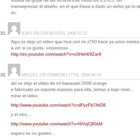
subida de golpe de las bicilindricas hasta los 6,2-6,3, sin
menospreciar el diseño, en el que Kawa a dado un señor pe-lo-t
zo.
XAVI ON ENERO 6TH, 2008 02:25
Aqui os dejo un video que hice con mi z750 hace ya unos meses
a ver si os gusta, vvssssssss
http://es.youtube.com/watch?v=vSHeh69Zar8
MIGUEL ON FEBRERO 17TH, 2008 00:19
aki os dejo el video de mi kawasaki 2008 orange
e fabricado un soporte expreso para ella,,tomas a bajo nivel…
mirar el video
http://www.youtube.com/watch?v=dPyzFb7AtO8
y el otro…
http://www.youtube.com/watch?v=f4VvjCjfGkM
espero ke os gusten…