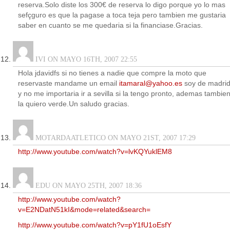
reserva.Solo diste los 300€ de reserva lo digo porque yo lo mas
sefçguro es que la pagase a toca teja pero tambien me gustaria
saber en cuanto se me quedaria si la financiase.Gracias.
IVI ON MAYO 16TH, 2007 22:55
Hola jdavidfs si no tienes a nadie que compre la moto que
reservaste mandame un email
itamaral@yahoo.es
soy de madri
y no me importaria ir a sevilla si la tengo pronto, ademas tambie
la quiero verde.Un saludo gracias.
MOTARDAATLETICO ON MAYO 21ST, 2007 17:29
http://www.youtube.com/watch?v=lvKQYuklEM8
EDU ON MAYO 25TH, 2007 18:36
http://www.youtube.com/watch?
v=E2NDatN51kI&mode=related&search=
http://www.youtube.com/watch?v=pY1fU1oEsfY