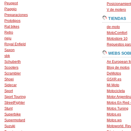
Peugeot
Posicionamien
Piaggio
V de motero
Preparaciones
TIENDAS
Prototipos
Rat bikes
de-moto
Retro
MotoComfort
rieju
Motostore 10
Royal Enfield
Repuestos para
Saxon
WEBS SOB
sbk
Schuberth
An European M
Scooters
Blog de motos
Scrambler
DeMotos
Shoei
GSXR.es
Sidecar
Mi Moto
Sport
Motocicleta
Sport Touring
Motor Argentin
StreetFighter
Motos En Red 
Stunt
Motos Tuning
Superbike
Motos.es
Supermotard
Motos.ws
Suzuki
Motoworld. Revi