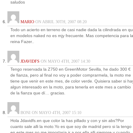
saludos
MARIO
ON ABRIL 30TH, 2007 08:20
Todo un acierto en terreno de casi nadie dada la cilindrada en q
en modelos naked no es mjy frecuente. Mas competencia para l
reina Fazer..
JDAVIDFS
ON MAYO 4TH, 2007 14:30
Tengo reservada la Z750 en GreenMotor Sevilla, he dado 300 €
de fianza, pero al final no voy a poder comprarmela, la moto me
tiene que venir en este mes, de color verde. Quisiera saber si ha
algun interesado en la moto, para tenerla en este mes a cambio
de la fianza que dí… gracias.
BONI ON MAYO 4TH, 2007 15:10
Hola Jdavidfs.en que color la has pillado y con y sin abs?Por
cuanto sale alli la moto.Yo es que soy de madrid pero si la tengo
en este mes no me importaria ir a por ella alli siempre y cuando