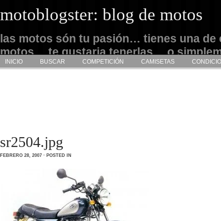
motoblogster: blog de motos
las motos són tu pasión… tienes una de 
motos… te gustaria tenerlas… o simple
INICIO
BUSCAR
COMPETICIÓN
CAMISETAS
CONDICI
admirarlas… este es tu sitio
sr2504.jpg
FEBRERO 28, 2007 · POSTED IN