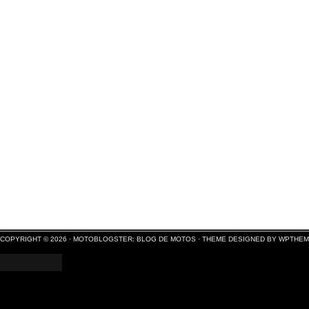
COPYRIGHT © 2026 ·
MOTOBLOGSTER: BLOG DE MOTOS
·
THEME DESIGNED BY WPTHE