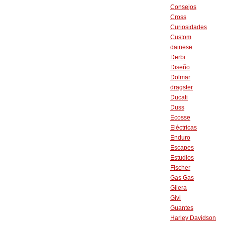
Consejos
Cross
Curiosidades
Custom
dainese
Derbi
Diseño
Dolmar
dragster
Ducati
Duss
Ecosse
Eléctricas
Enduro
Escapes
Estudios
Fischer
Gas Gas
Gilera
Givi
Guantes
Harley Davidson