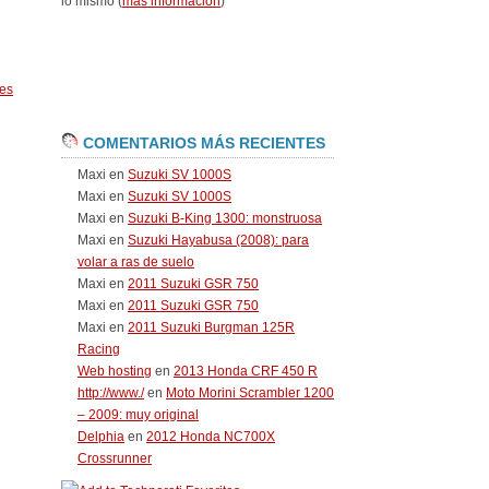
lo mismo (
más información
)
es
COMENTARIOS MÁS RECIENTES
Maxi
en
Suzuki SV 1000S
Maxi
en
Suzuki SV 1000S
Maxi
en
Suzuki B-King 1300: monstruosa
Maxi
en
Suzuki Hayabusa (2008): para
volar a ras de suelo
Maxi
en
2011 Suzuki GSR 750
Maxi
en
2011 Suzuki GSR 750
Maxi
en
2011 Suzuki Burgman 125R
Racing
Web hosting
en
2013 Honda CRF 450 R
http://www./
en
Moto Morini Scrambler 1200
– 2009: muy original
Delphia
en
2012 Honda NC700X
Crossrunner