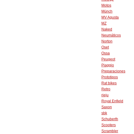
Motos
Münch
MV Agusta
MZ
Naked
Neumáticos
Norton
Oset
Ossa
Peugeot
Piaggio
Preparaciones
Prototipos
Rat bikes
Retro
rieju
Royal Enfield
Saxon
sbk
Schuberth
Scooters
Scrambler