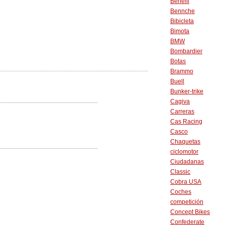
Benelli
Bennche
Bibicleta
Bimota
BMW
Bombardier
Botas
Brammo
Buell
Bunker-trike
Cagiva
Carreras
Cas Racing
Casco
Chaquetas
ciclomotor
Ciudadanas
Classic
Cobra USA
Coches
competición
Concept Bikes
Confederate