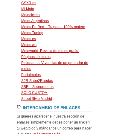
GSXR.es
Mi Moto
Motocicleta
Motor Argentinas
Motos En Red – Tu portal 100% motero
Motos Tuning
Motos.es
Motos.ws
Motoworld. Revista de motos gratis.
Páginas de motos
Pistonadas. Vivencias de un probador de
motos
Portalmotos
S2R Sube2Ruedas
SBR :: Sobreruedas
SOLO CUSTOM
Street Style Madrid
INTERCAMBIO DE ENLACES
Si quieres aparecer el nuestra sección de
enlaces simplemente debes poner un link en
tu web/blog y mándanos un correo para hacer