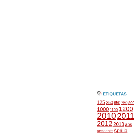
ETIQUETAS
125
250
650
750
80
1200
1000
1100
2010
201
2012
2013
abs
Aprilia
accidente