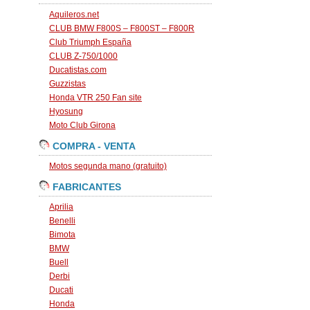
Aquileros.net
CLUB BMW F800S – F800ST – F800R
Club Triumph España
CLUB Z-750/1000
Ducatistas.com
Guzzistas
Honda VTR 250 Fan site
Hyosung
Moto Club Girona
COMPRA - VENTA
Motos segunda mano (gratuito)
FABRICANTES
Aprilia
Benelli
Bimota
BMW
Buell
Derbi
Ducati
Honda