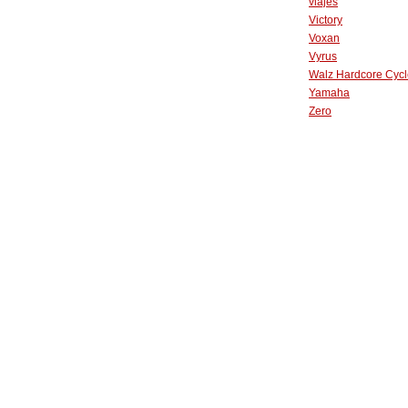
viajes
Victory
Voxan
Vyrus
Walz Hardcore Cycl
Yamaha
Zero