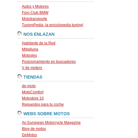
Autos y Motores
Foro Club BMW
Mototransporte
TuningPedia, la enciclopedia tuning!
NOS ENLAZAN
Habitante de la Red
Mitjalluna
Motosles
Posicionamiento en buscadores
V de motero
TIENDAS
de-moto
MotoComfort
Motostore 10
Repuestos para tu coche
WEBS SOBRE MOTOS
An European Motorcycle Magazine
Blog de motos
DeMotos