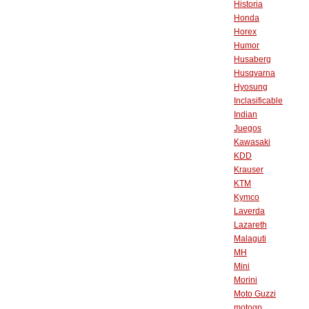
Historia
Honda
Horex
Humor
Husaberg
Husqvarna
Hyosung
Inclasificable
Indian
Juegos
Kawasaki
KDD
Krauser
KTM
Kymco
Laverda
Lazareth
Malaguti
MH
Mini
Morini
Moto Guzzi
motogp