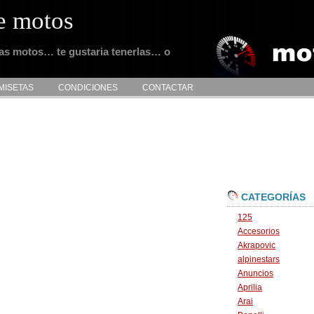
e motos
tas motos… te gustaria tenerlas… o
MISETAS
CONDICIONES
CONTACTAR
CATEGORÍAS
125
Accesorios
Akrapovic
alpinestars
Anuncios
Aprilia
Arai