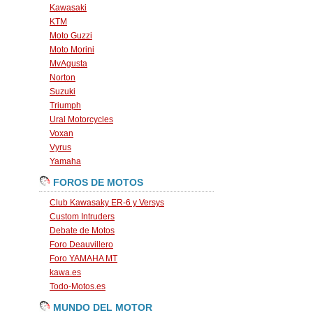
Kawasaki
KTM
Moto Guzzi
Moto Morini
MvAgusta
Norton
Suzuki
Triumph
Ural Motorcycles
Voxan
Vyrus
Yamaha
FOROS DE MOTOS
Club Kawasaky ER-6 y Versys
Custom Intruders
Debate de Motos
Foro Deauvillero
Foro YAMAHA MT
kawa.es
Todo-Motos.es
MUNDO DEL MOTOR