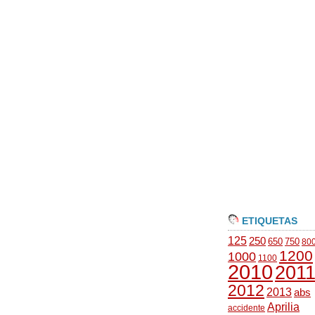
ETIQUETAS
125
250
650
750
80
1200
1000
1100
2010
201
2012
2013
abs
Aprilia
accidente