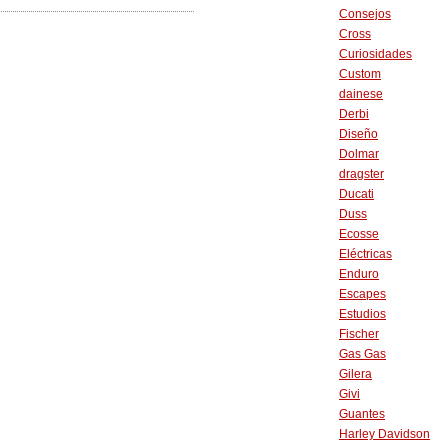
Consejos
Cross
Curiosidades
Custom
dainese
Derbi
Diseño
Dolmar
dragster
Ducati
Duss
Ecosse
Eléctricas
Enduro
Escapes
Estudios
Fischer
Gas Gas
Gilera
Givi
Guantes
Harley Davidson