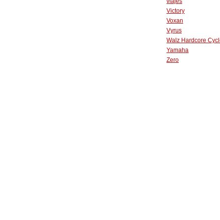
viajes
Victory
Voxan
Vyrus
Walz Hardcore Cycl
Yamaha
Zero