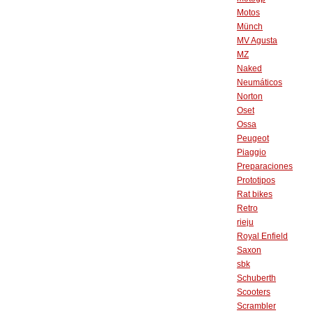
Motos
Münch
MV Agusta
MZ
Naked
Neumáticos
Norton
Oset
Ossa
Peugeot
Piaggio
Preparaciones
Prototipos
Rat bikes
Retro
rieju
Royal Enfield
Saxon
sbk
Schuberth
Scooters
Scrambler