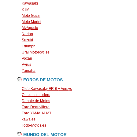
Kawasaki
KTM
Moto Guzzi
Moto Morini
MvAgusta
Norton
Suzuki
Triumph
Ural Motorcycles
Voxan
Vyrus
Yamaha
FOROS DE MOTOS
Club Kawasaky ER-6 y Versys
Custom Intruders
Debate de Motos
Foro Deauvillero
Foro YAMAHA MT
kawa.es
Todo-Motos.es
MUNDO DEL MOTOR