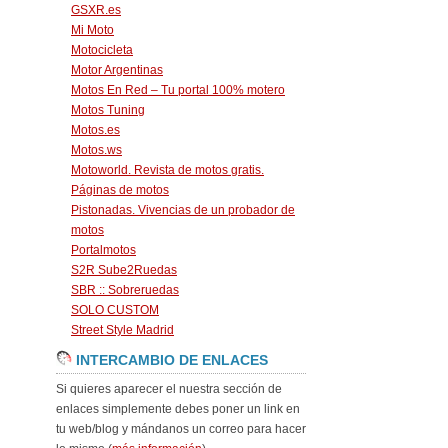
GSXR.es
Mi Moto
Motocicleta
Motor Argentinas
Motos En Red – Tu portal 100% motero
Motos Tuning
Motos.es
Motos.ws
Motoworld. Revista de motos gratis.
Páginas de motos
Pistonadas. Vivencias de un probador de
motos
Portalmotos
S2R Sube2Ruedas
SBR :: Sobreruedas
SOLO CUSTOM
Street Style Madrid
INTERCAMBIO DE ENLACES
Si quieres aparecer el nuestra sección de
enlaces simplemente debes poner un link en
tu web/blog y mándanos un correo para hacer