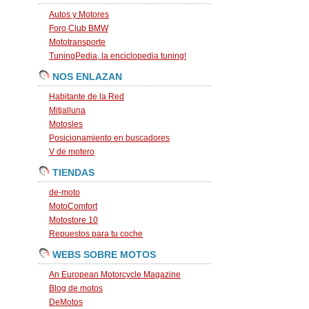
Autos y Motores
Foro Club BMW
Mototransporte
TuningPedia, la enciclopedia tuning!
NOS ENLAZAN
Habitante de la Red
Mitjalluna
Motosles
Posicionamiento en buscadores
V de motero
TIENDAS
de-moto
MotoComfort
Motostore 10
Repuestos para tu coche
WEBS SOBRE MOTOS
An European Motorcycle Magazine
Blog de motos
DeMotos