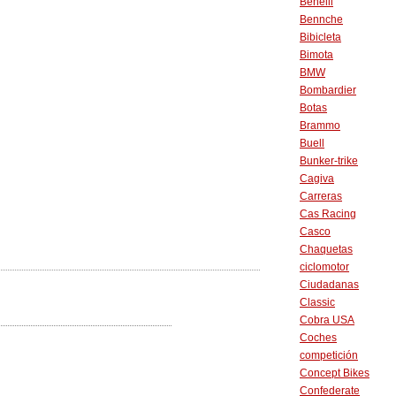
Benelli
Bennche
Bibicleta
Bimota
BMW
Bombardier
Botas
Brammo
Buell
Bunker-trike
Cagiva
Carreras
Cas Racing
Casco
Chaquetas
ciclomotor
Ciudadanas
Classic
Cobra USA
Coches
competición
Concept Bikes
Confederate