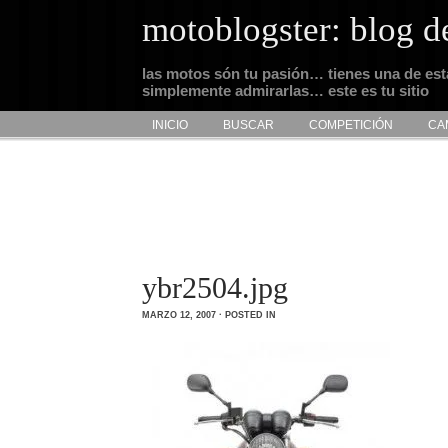
motoblogster: blog d
las motos són tu pasión… tienes una de es
simplemente admirarlas… este es tu sitio
INICIO
BUSCAR
COMPETICIÓN
CA
ybr2504.jpg
MARZO 12, 2007 · POSTED IN