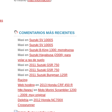
lo mismo (
más información
)
es
COMENTARIOS MÁS RECIENTES
Maxi
en
Suzuki SV 1000S
Maxi
en
Suzuki SV 1000S
Maxi
en
Suzuki B-King 1300: monstruosa
Maxi
en
Suzuki Hayabusa (2008): para
volar a ras de suelo
Maxi
en
2011 Suzuki GSR 750
Maxi
en
2011 Suzuki GSR 750
Maxi
en
2011 Suzuki Burgman 125R
Racing
Web hosting
en
2013 Honda CRF 450 R
http://www./
en
Moto Morini Scrambler 1200
– 2009: muy original
Delphia
en
2012 Honda NC700X
Crossrunner