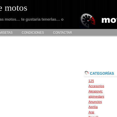
e motos
tas motos… te gustaria tenerlas… o
MISETAS
CONDICIONES
CONTACTAR
CATEGORÍAS
125
Accesorios
Akrapovic
alpinestars
Anuncios
Aprilia
Arai