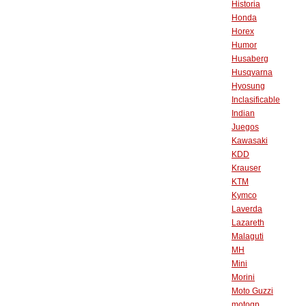
Historia
Honda
Horex
Humor
Husaberg
Husqvarna
Hyosung
Inclasificable
Indian
Juegos
Kawasaki
KDD
Krauser
KTM
Kymco
Laverda
Lazareth
Malaguti
MH
Mini
Morini
Moto Guzzi
motogp