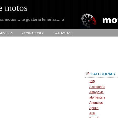
e motos
tas motos… te gustaria tenerlas… o
MISETAS
CONDICIONES
CONTACTAR
CATEGORÍAS
125
Accesorios
Akrapovic
alpinestars
Anuncios
Aprilia
Arai