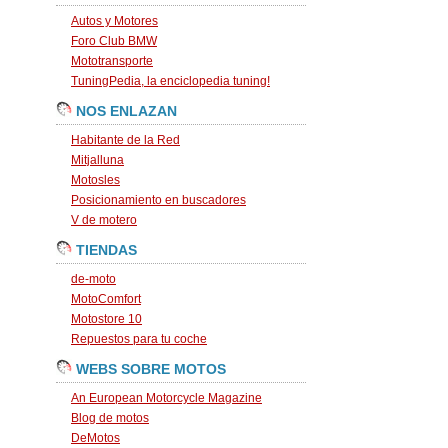
Autos y Motores
Foro Club BMW
Mototransporte
TuningPedia, la enciclopedia tuning!
NOS ENLAZAN
Habitante de la Red
Mitjalluna
Motosles
Posicionamiento en buscadores
V de motero
TIENDAS
de-moto
MotoComfort
Motostore 10
Repuestos para tu coche
WEBS SOBRE MOTOS
An European Motorcycle Magazine
Blog de motos
DeMotos