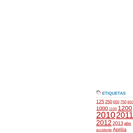
ETIQUETAS
125
250
650
750
80
1200
1000
1100
2010
201
2012
2013
abs
Aprilia
accidente