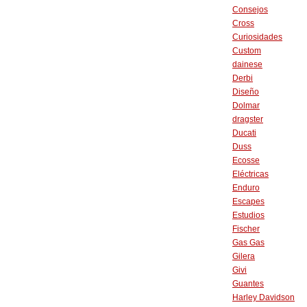
Consejos
Cross
Curiosidades
Custom
dainese
Derbi
Diseño
Dolmar
dragster
Ducati
Duss
Ecosse
Eléctricas
Enduro
Escapes
Estudios
Fischer
Gas Gas
Gilera
Givi
Guantes
Harley Davidson