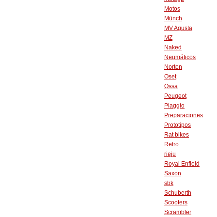
Motos
Münch
MV Agusta
MZ
Naked
Neumáticos
Norton
Oset
Ossa
Peugeot
Piaggio
Preparaciones
Prototipos
Rat bikes
Retro
rieju
Royal Enfield
Saxon
sbk
Schuberth
Scooters
Scrambler