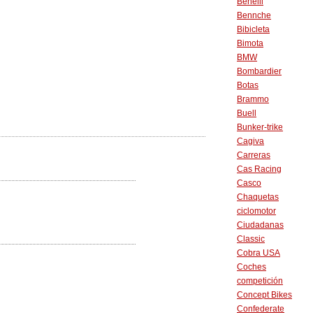
Benelli
Bennche
Bibicleta
Bimota
BMW
Bombardier
Botas
Brammo
Buell
Bunker-trike
Cagiva
Carreras
Cas Racing
Casco
Chaquetas
ciclomotor
Ciudadanas
Classic
Cobra USA
Coches
competición
Concept Bikes
Confederate