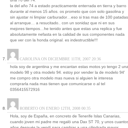
una 70 del 74.
la del año 74 a estado practicamente enterrada en tierra y barro
durante al menos 15 años. os prometo que con solo gasolina y
sin ajustar ni limpiar carburador…eso si tras mas de 100 patadas
al arranque… a resucitado.. con un sonidaz que ni en sus
mejores tiempos…he tenido antes que estas una replica y fue
absolutamente nefasta en la calidad de sus componentes nada
que ver con la honda original. es indestructible!!!
CAROLINA ON DICIEMBRE 11TH, 2007 20:36
hola soy de argentina y me encantan estas motos yo tengo 2 un
modelo 98 y otra modelo 94. estoy por vender la de modelo 94′
me compro otra modelo mas nueva si alguien le interesa
comprarla nada mas tienen que comunicarse o al tel
0356415572916
ROBERTO ON ENERO 12TH, 2008 00:35
Hola, soy de España, en concreto de Tenerife Islas Canarias,
cuando joven mi padre me regaló una Dax ST 70, y unos cuanto
años después la vendí para cambiar a una cilindrada mayor