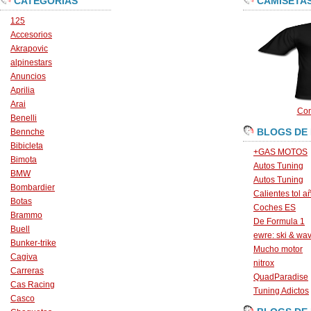
CATEGORÍAS
CAMISETA
125
Accesorios
Akrapovic
alpinestars
Anuncios
Aprilia
Arai
Con
Benelli
BLOGS DE
Bennche
Bibicleta
+GAS MOTOS
Bimota
Autos Tuning
BMW
Autos Tuning
Bombardier
Calientes tol a
Botas
Coches ES
Brammo
De Formula 1
Buell
ewre: ski & wa
Bunker-trike
Mucho motor
Cagiva
nitrox
Carreras
QuadParadise
Cas Racing
Tuning Adictos
Casco