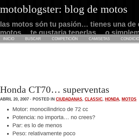
motoblogster: blog de motos
las motos són tu pasión… tienes una de 
motos… te gustaria tenerlas… o simple
INICIO
BUSCAR
COMPETICIÓN
CAMISETAS
CONDICI
admirarlas… este es tu sitio
Honda CT70… superventas
ABRIL 20, 2007 · POSTED IN
CIUDADANAS
,
CLASSIC
,
HONDA
,
MOTOS
Motor: monocilindrico de 72 cc
Potencia: no importa… no crees?
Par: es lo de menos
Peso: relativamente poco