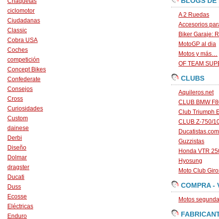
BLOGS DE
Chaquetas
ciclomotor
A 2 Ruedas
Ciudadanas
Accesorios par
Classic
Biker Garaje: R
Cobra USA
MotoGP al dia
Coches
Motos y más…
competición
OF TEAM SU
Concept Bikes
CLUBS
Confederate
Consejos
Aquileros.net
Cross
CLUB BMW F80
Curiosidades
Club Triumph 
Custom
CLUB Z-750/1
dainese
Ducatistas.com
Derbi
Guzzistas
Diseño
Honda VTR 250
Dolmar
Hyosung
dragster
Moto Club Gir
Ducati
COMPRA - 
Duss
Ecosse
Motos segunda 
Eléctricas
FABRICAN
Enduro