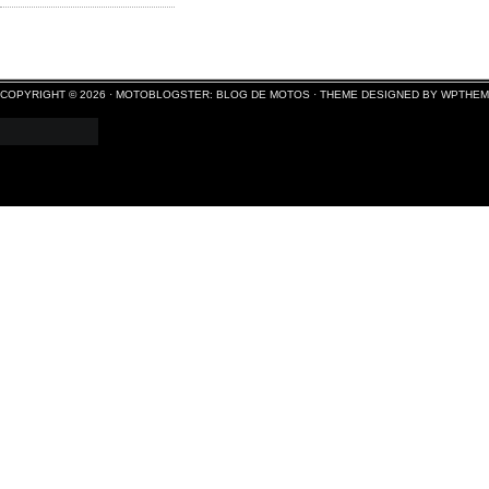
COPYRIGHT © 2026 ·
MOTOBLOGSTER: BLOG DE MOTOS
·
THEME DESIGNED BY WPTHE