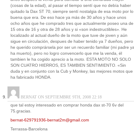
(cosas de la edad), al pasar el tiempo sentí que no debía haber
quitado la Dax ST 70, siempre sentí nostalgia de esa moto por lo
buena que era. De eso hace ya más de 30 años y hace unos
ocho años que he comprado tres que actualmente poseo una de
15 otra de 16 y otra de 28 años y si «son indestructibles». He
localizado al actual dueño de la moto que tuve de joven y aún
sigue en circulación, despues de haber tenido ya 7 dueños, pero
he querido comprársela por ser un recuerdo familiar (mi padre y
ha muerto), pero no logro convencerlo que me la venda, él
tambien le ha cogido aprecio a la moto. ESTA MOTO NO SOLO
SON CUATRO HIERROS, ES TAMBIEN SENTIMIENTO. «Sin
duda y en conjunto con la Cub y Monkey, las mejores motos que
ha fabricado HONDA.
BERNAT ON SEPTIEMBRE 9TH, 2008 22:18
que tal estoy interesado en comprar honda dax st-70 6v del
75.gracias.
bernat-629791936-bernat2m@gmail.com
Terrassa-Barcelona