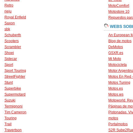
Retro
MotoComfort
rieju
Motostore 10
Royal Enfield
Repuestos para
Saxon
WEBS SOB
sbk
Schuberth
An European M
Scooters
Blog de motos
Scrambler
DeMotos
Shoei
GSXR.es
Sidecar
Mi Moto
Sport
Motocicleta
Sport Touring
Motor Argentin
StreetFighter
Motos En Red 
Stunt
Motos Tuning
Superbike
Motos.es
Supermotard
Motos.ws
Suzuki
Motoworld. Revi
Termignoni
Páginas de mo
Tim Cameron
Pistonadas. Vi
Touring
motos
Trail
Portalmotos
Travertson
S2R Sube2Ru