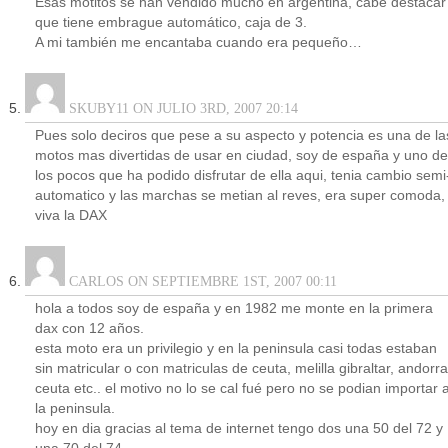
Esas motitos se han vendido mucho en argentina, cabe destacar
que tiene embrague automático, caja de 3.
A mi también me encantaba cuando era pequeño…
SKUBY11 ON JULIO 3RD, 2007 20:14
Pues solo deciros que pese a su aspecto y potencia es una de la
motos mas divertidas de usar en ciudad, soy de españa y uno de
los pocos que ha podido disfrutar de ella aqui, tenia cambio semi
automatico y las marchas se metian al reves, era super comoda,
viva la DAX
CARLOS ON SEPTIEMBRE 1ST, 2007 00:11
hola a todos soy de españa y en 1982 me monte en la primera
dax con 12 años.
esta moto era un privilegio y en la peninsula casi todas estaban
sin matricular o con matriculas de ceuta, melilla gibraltar, andorra
ceuta etc.. el motivo no lo se cal fué pero no se podian importar 
la peninsula.
hoy en dia gracias al tema de internet tengo dos una 50 del 72 y