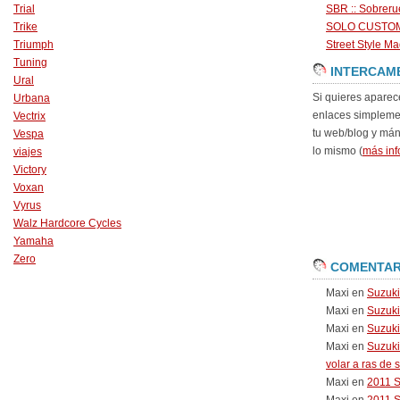
Trial
SBR :: Sobrer
Trike
SOLO CUSTO
Triumph
Street Style Ma
Tuning
INTERCAM
Ural
Si quieres aparec
Urbana
enlaces simpleme
Vectrix
tu web/blog y má
Vespa
lo mismo (
más inf
viajes
Victory
Voxan
Vyrus
Walz Hardcore Cycles
Yamaha
Zero
COMENTAR
Maxi
en
Suzuk
Maxi
en
Suzuk
Maxi
en
Suzuki
Maxi
en
Suzuki
volar a ras de 
Maxi
en
2011 