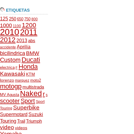
ETIQUETAS
125
250
650
750
800
1200
1000
1100
2010
2011
2012
2013
abs
Aprilia
accidente
bicilindrica
BMW
Ducati
Custom
Honda
electrica
F
Kawasaki
KTM
lorenzo
moto2
marquez
motogp
multistrada
Naked
r
MV Agusta
s
scooter
Sport
Sport
Superbike
Touring
Supermotard
Suzuki
Touring
Trail
Triumph
video
videos