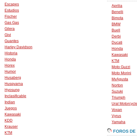
Escapes
Aprilia
Estudios
Benelli
Fischer
Bimota
Gas Gas
BMW
Gilera
Buell
Givi
Derbi
Guantes
Ducati
Harley Davidson
Honda
Historia
Kawasaki
Honda
KTM
Horex
Moto Guzzi
Humor
Moto Morini
Husaberg
MvAgusta
Husqvarna
Norton
Hyosung
Suzuki
Inclasificable
Triumph
Indian
Ural Motorcycl
Juegos
Voxan
Kawasaki
Vyrus
KDD
Yamaha
Krauser
FOROS DE
KTM