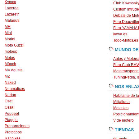
Kymco
Club Kawasaky
Laverda
Custom Intrude
Lazareth
Debate de Mot
Malaguti
Foro Deauville
MH
Foro YAMAHA
Mini
kawa.es
Morini
Todo-Motos.es
Moto Guzzi
MUNDO DE
motogp
Motos
Autos y Motore
Münch
Foro Club BM
MV Agusta
Mototransporte
MZ
TuningPedia, la
Naked
NOS ENLA
Neumáticos
Norton
Habitante de l
Oset
Mitjalluna
Ossa
Motosles
Peugeot
Posicionamien
Piaggio
V de motero
Preparaciones
TIENDAS
Prototipos
Rat bikes
de-moto