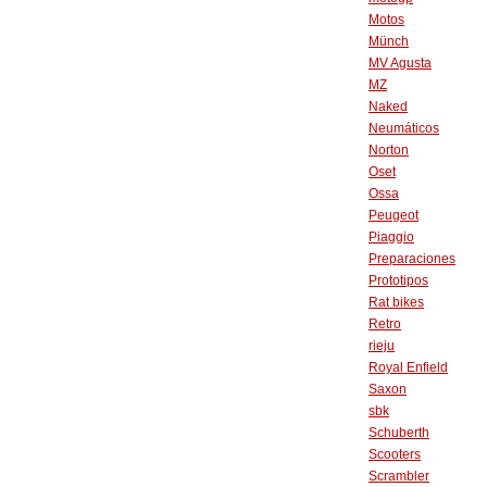
Motos
Münch
MV Agusta
MZ
Naked
Neumáticos
Norton
Oset
Ossa
Peugeot
Piaggio
Preparaciones
Prototipos
Rat bikes
Retro
rieju
Royal Enfield
Saxon
sbk
Schuberth
Scooters
Scrambler