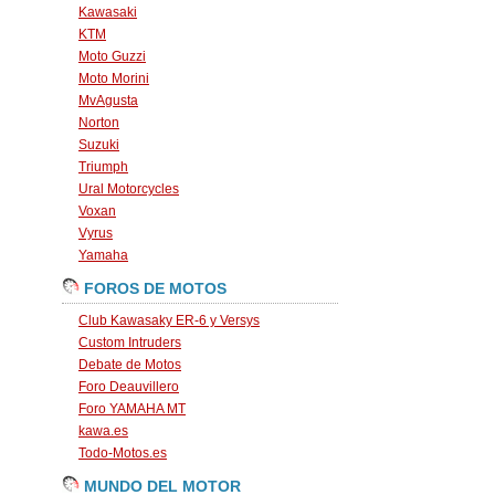
Kawasaki
KTM
Moto Guzzi
Moto Morini
MvAgusta
Norton
Suzuki
Triumph
Ural Motorcycles
Voxan
Vyrus
Yamaha
FOROS DE MOTOS
Club Kawasaky ER-6 y Versys
Custom Intruders
Debate de Motos
Foro Deauvillero
Foro YAMAHA MT
kawa.es
Todo-Motos.es
MUNDO DEL MOTOR