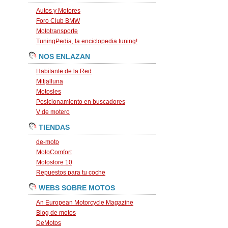
Autos y Motores
Foro Club BMW
Mototransporte
TuningPedia, la enciclopedia tuning!
NOS ENLAZAN
Habitante de la Red
Mitjalluna
Motosles
Posicionamiento en buscadores
V de motero
TIENDAS
de-moto
MotoComfort
Motostore 10
Repuestos para tu coche
WEBS SOBRE MOTOS
An European Motorcycle Magazine
Blog de motos
DeMotos