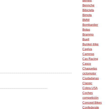
Benelli
Bennche
Bibicleta
Bimota
BMW
Bombardier
Botas
Brammo
Buell
Bunker-trike
Cagiva
Carreras
Cas Racing
Casco
Chaquetas
ciclomotor
Ciudadanas
Classic
Cobra USA
Coches
competición
Concept Bikes
Confederate