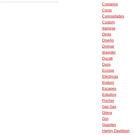
Consejos
Cross
Curiosidades
Custom
dainese
Derbi
Diseño
Dolmar
dragster
Ducati
Duss
Ecosse
Eléctricas
Enduro
Escapes
Estudios
Fischer
Gas Gas
Gilera
Givi
Guantes
Harley Davidson