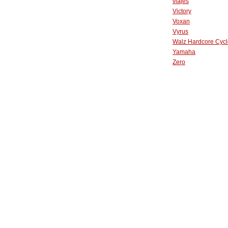
viajes
Victory
Voxan
Vyrus
Walz Hardcore Cycl
Yamaha
Zero