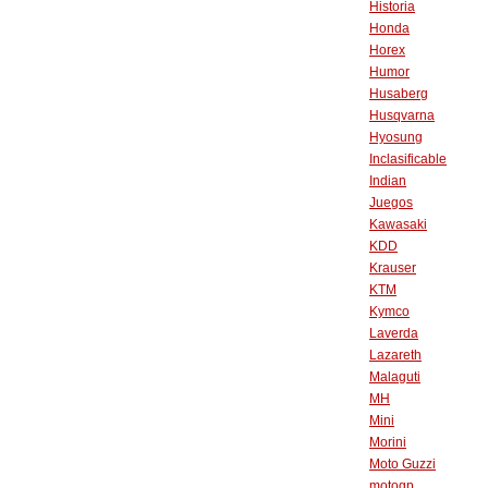
Historia
Honda
Horex
Humor
Husaberg
Husqvarna
Hyosung
Inclasificable
Indian
Juegos
Kawasaki
KDD
Krauser
KTM
Kymco
Laverda
Lazareth
Malaguti
MH
Mini
Morini
Moto Guzzi
motogp