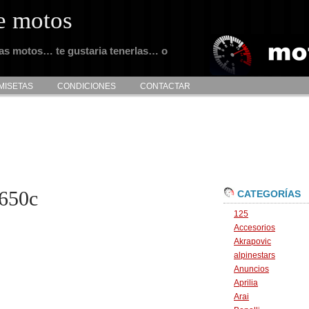
e motos
tas motos… te gustaria tenerlas… o
MISETAS
CONDICIONES
CONTACTAR
650c
CATEGORÍAS
125
Accesorios
Akrapovic
alpinestars
Anuncios
Aprilia
Arai