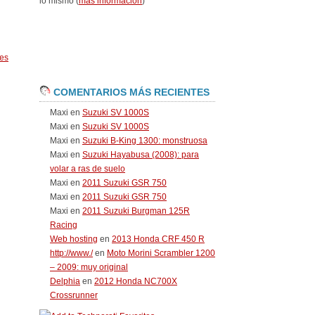
lo mismo (
más información
)
es
COMENTARIOS MÁS RECIENTES
Maxi
en
Suzuki SV 1000S
Maxi
en
Suzuki SV 1000S
Maxi
en
Suzuki B-King 1300: monstruosa
Maxi
en
Suzuki Hayabusa (2008): para
volar a ras de suelo
Maxi
en
2011 Suzuki GSR 750
Maxi
en
2011 Suzuki GSR 750
Maxi
en
2011 Suzuki Burgman 125R
Racing
Web hosting
en
2013 Honda CRF 450 R
http://www./
en
Moto Morini Scrambler 1200
– 2009: muy original
Delphia
en
2012 Honda NC700X
Crossrunner