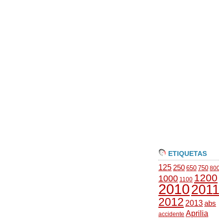
ETIQUETAS
125
250
650
750
80
1200
1000
1100
2010
201
2012
2013
abs
Aprilia
accidente