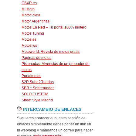
GSXR.es
Mi Moto
Motocicleta
Motor Argentinas
Motos En Red – Tu portal 100% motero
Motos Tuning
Motos.es
Motos.ws
Motoworld. Revista de motos gratis.
Páginas de motos
Pistonadas. Vivencias de un probador de
motos
Portalmotos
S2R Sube2Ruedas
SBR :: Sobreruedas
SOLO CUSTOM
Street Style Madrid
INTERCAMBIO DE ENLACES
Si quieres aparecer el nuestra sección de
enlaces simplemente debes poner un link en
tu web/blog y mándanos un correo para hacer