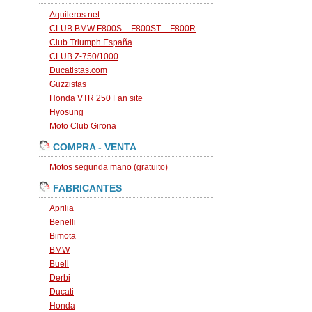
Aquileros.net
CLUB BMW F800S – F800ST – F800R
Club Triumph España
CLUB Z-750/1000
Ducatistas.com
Guzzistas
Honda VTR 250 Fan site
Hyosung
Moto Club Girona
COMPRA - VENTA
Motos segunda mano (gratuito)
FABRICANTES
Aprilia
Benelli
Bimota
BMW
Buell
Derbi
Ducati
Honda