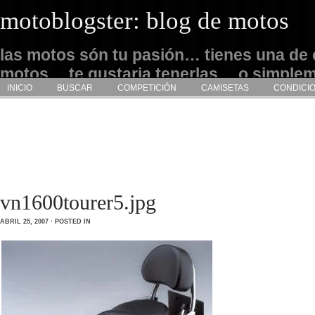
motoblogster: blog de motos
las motos són tu pasión… tienes una de 
motos… te gustaria tenerlas… o simple
INICIO
BUSCAR
COMPETICIÓN
CAMISETAS
CONDICI
admirarlas… este es tu sitio
vn1600tourer5.jpg
ABRIL 25, 2007 · POSTED IN