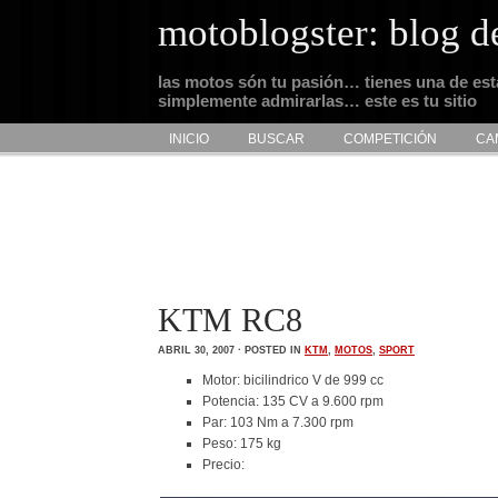
motoblogster: blog d
las motos són tu pasión… tienes una de es
simplemente admirarlas… este es tu sitio
INICIO
BUSCAR
COMPETICIÓN
CA
KTM RC8
ABRIL 30, 2007 · POSTED IN
KTM
,
MOTOS
,
SPORT
Motor: bicilindrico V de 999 cc
Potencia: 135 CV a 9.600 rpm
Par: 103 Nm a 7.300 rpm
Peso: 175 kg
Precio: