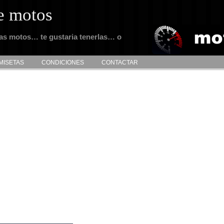
e motos
tas motos… te gustaria tenerlas… o
MISETAS
CONDICIONES
CONTACTAR