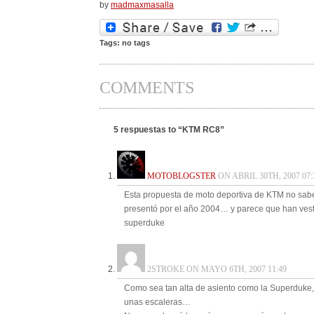
by
madmaxmasalla
Tags: no tags
COMMENTS
5 respuestas to “KTM RC8”
MOTOBLOGSTER
ON ABRIL 30TH, 2007 07:
Esta propuesta de moto deportiva de KTM no sabe
presentó por el año 2004… y parece que han vest
superduke
2STROKE ON MAYO 6TH, 2007 11:49
Como sea tan alta de asiento como la Superduke,
unas escaleras…