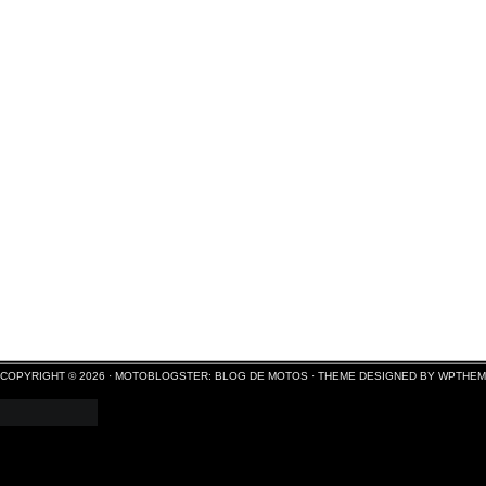
COPYRIGHT © 2026 ·
MOTOBLOGSTER: BLOG DE MOTOS
·
THEME DESIGNED BY WPTHE