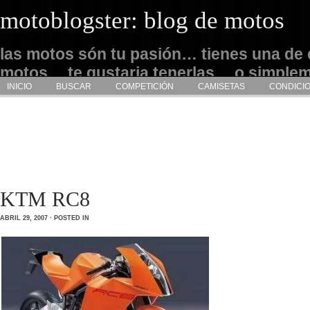
motoblogster: blog de motos
las motos són tu pasión… tienes una de 
motos… te gustaria tenerlas… o simple
INICIO
BUSCAR
COMPETICIÓN
CAMISETAS
CONDICI
admirarlas… este es tu sitio
KTM RC8
ABRIL 29, 2007 · POSTED IN