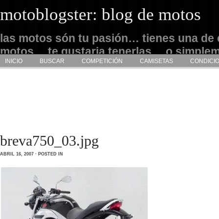
motoblogster: blog de motos
las motos són tu pasión… tienes una de 
motos… te gustaria tenerlas… o simple
INICIO
BUSCAR
COMPETICIÓN
CAMISETAS
CONDICI
admirarlas… este es tu sitio
breva750_03.jpg
ABRIL 16, 2007 · POSTED IN