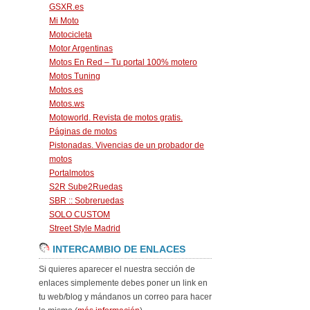
GSXR.es
Mi Moto
Motocicleta
Motor Argentinas
Motos En Red – Tu portal 100% motero
Motos Tuning
Motos.es
Motos.ws
Motoworld. Revista de motos gratis.
Páginas de motos
Pistonadas. Vivencias de un probador de
motos
Portalmotos
S2R Sube2Ruedas
SBR :: Sobreruedas
SOLO CUSTOM
Street Style Madrid
INTERCAMBIO DE ENLACES
Si quieres aparecer el nuestra sección de
enlaces simplemente debes poner un link en
tu web/blog y mándanos un correo para hacer