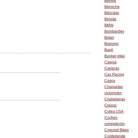
Benelli
Bennche
Bibicleta
Bimota
BMW
Bombardier
Botas
Brammo
Buell
Bunker-trike
Cagiva
Carreras
Cas Racing
Casco
Chaquetas
ciclomotor
Ciudadanas
Classic
Cobra USA
Coches
competición
Concept Bikes
Confederate