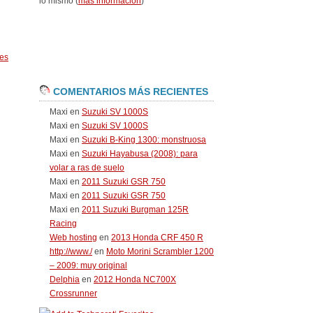
lo mismo (
más información
)
es
COMENTARIOS MÁS RECIENTES
Maxi
en
Suzuki SV 1000S
Maxi
en
Suzuki SV 1000S
Maxi
en
Suzuki B-King 1300: monstruosa
Maxi
en
Suzuki Hayabusa (2008): para
volar a ras de suelo
Maxi
en
2011 Suzuki GSR 750
Maxi
en
2011 Suzuki GSR 750
Maxi
en
2011 Suzuki Burgman 125R
Racing
Web hosting
en
2013 Honda CRF 450 R
http://www./
en
Moto Morini Scrambler 1200
– 2009: muy original
Delphia
en
2012 Honda NC700X
Crossrunner