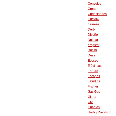
Consejos
Cross
Curiosidades
Custom
dainese
Derbi
Diseño
Dolmar
dragster
Ducati
Duss
Ecosse
Eléctricas
Enduro
Escapes
Estudios
Fischer
Gas Gas
Gilera
Givi
Guantes
Harley Davidson