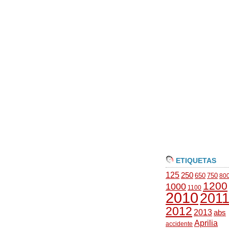
ETIQUETAS
125
250
650
750
80
1200
1000
1100
2010
201
2012
2013
abs
Aprilia
accidente