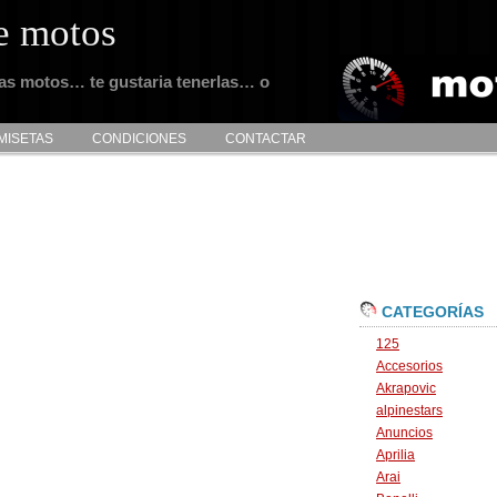
e motos
tas motos… te gustaria tenerlas… o
MISETAS
CONDICIONES
CONTACTAR
CATEGORÍAS
125
Accesorios
Akrapovic
alpinestars
Anuncios
Aprilia
Arai