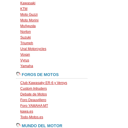
Kawasaki
KTM
Moto Guzzi
Moto Morini
MvAgusta
Norton
Suzuki
Triumph
Ural Motorcycles
Voxan
Vyrus
Yamaha
FOROS DE MOTOS
Club Kawasaky ER-6 y Versys
Custom Intruders
Debate de Motos
Foro Deauvillero
Foro YAMAHA MT
kawa.es
Todo-Motos.es
MUNDO DEL MOTOR