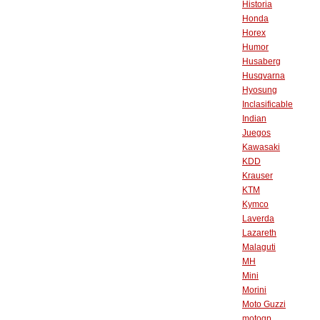
Historia
Honda
Horex
Humor
Husaberg
Husqvarna
Hyosung
Inclasificable
Indian
Juegos
Kawasaki
KDD
Krauser
KTM
Kymco
Laverda
Lazareth
Malaguti
MH
Mini
Morini
Moto Guzzi
motogp