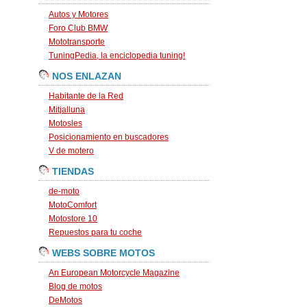
Autos y Motores
Foro Club BMW
Mototransporte
TuningPedia, la enciclopedia tuning!
NOS ENLAZAN
Habitante de la Red
Mitjalluna
Motosles
Posicionamiento en buscadores
V de motero
TIENDAS
de-moto
MotoComfort
Motostore 10
Repuestos para tu coche
WEBS SOBRE MOTOS
An European Motorcycle Magazine
Blog de motos
DeMotos