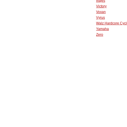
viajes
Victory
Voxan
Vyrus
Walz Hardcore Cycl
Yamaha
Zero