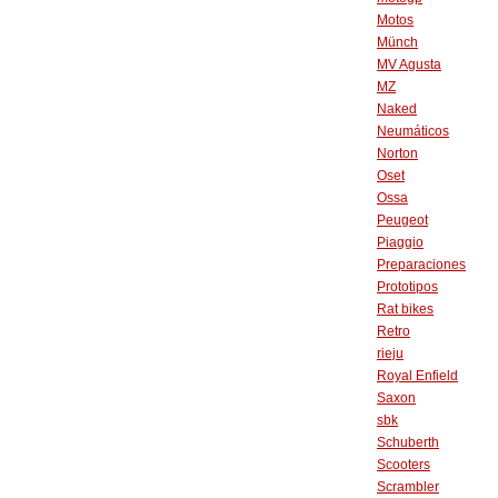
Motos
Münch
MV Agusta
MZ
Naked
Neumáticos
Norton
Oset
Ossa
Peugeot
Piaggio
Preparaciones
Prototipos
Rat bikes
Retro
rieju
Royal Enfield
Saxon
sbk
Schuberth
Scooters
Scrambler