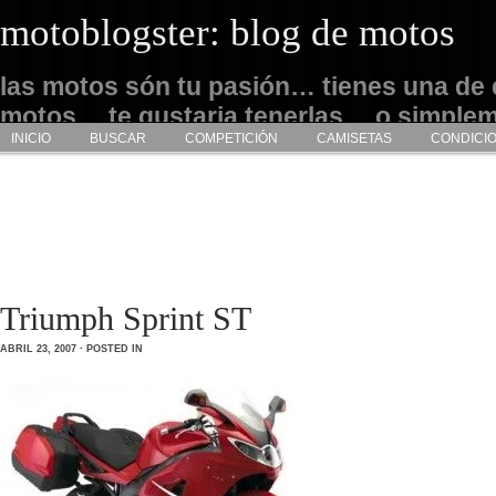
motoblogster: blog de motos
las motos són tu pasión… tienes una de 
motos… te gustaria tenerlas… o simple
INICIO
BUSCAR
COMPETICIÓN
CAMISETAS
CONDICI
admirarlas… este es tu sitio
Triumph Sprint ST
ABRIL 23, 2007 · POSTED IN