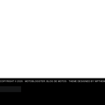
COPYRIGHT © 2026 ·
MOTOBLOGSTER: BLOG DE MOTOS
·
THEME DESIGNED BY WPTHE