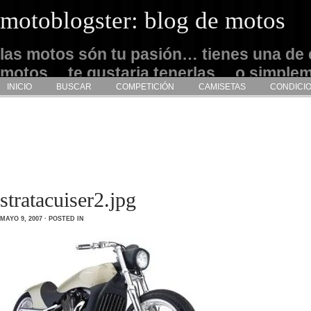
motoblogster: blog de motos
las motos són tu pasión… tienes una de 
motos… te gustaria tenerlas… o simple
INICIO
BUSCAR
COMPETICIÓN
CAMISETAS
CONDICI
admirarlas… este es tu sitio
stratacuiser2.jpg
MAYO 9, 2007 · POSTED IN