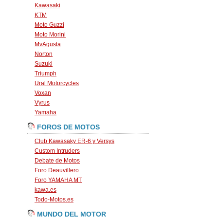
Kawasaki
KTM
Moto Guzzi
Moto Morini
MvAgusta
Norton
Suzuki
Triumph
Ural Motorcycles
Voxan
Vyrus
Yamaha
FOROS DE MOTOS
Club Kawasaky ER-6 y Versys
Custom Intruders
Debate de Motos
Foro Deauvillero
Foro YAMAHA MT
kawa.es
Todo-Motos.es
MUNDO DEL MOTOR