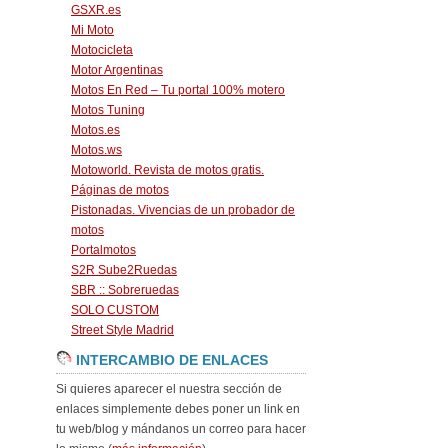
GSXR.es
Mi Moto
Motocicleta
Motor Argentinas
Motos En Red – Tu portal 100% motero
Motos Tuning
Motos.es
Motos.ws
Motoworld. Revista de motos gratis.
Páginas de motos
Pistonadas. Vivencias de un probador de
motos
Portalmotos
S2R Sube2Ruedas
SBR :: Sobreruedas
SOLO CUSTOM
Street Style Madrid
INTERCAMBIO DE ENLACES
Si quieres aparecer el nuestra sección de
enlaces simplemente debes poner un link en
tu web/blog y mándanos un correo para hacer