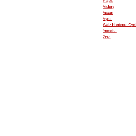
viajes
Victory
Voxan
Vyrus
Walz Hardcore Cycl
Yamaha
Zero