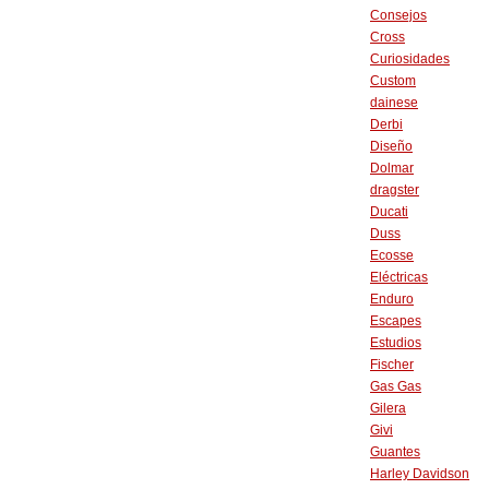
Consejos
Cross
Curiosidades
Custom
dainese
Derbi
Diseño
Dolmar
dragster
Ducati
Duss
Ecosse
Eléctricas
Enduro
Escapes
Estudios
Fischer
Gas Gas
Gilera
Givi
Guantes
Harley Davidson