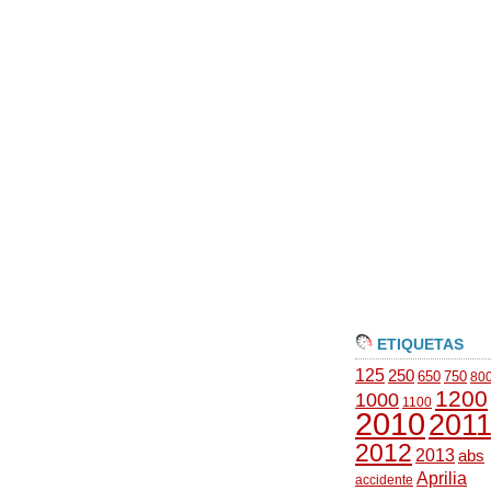
ETIQUETAS
125
250
650
750
80
1200
1000
1100
2010
201
2012
2013
abs
Aprilia
accidente