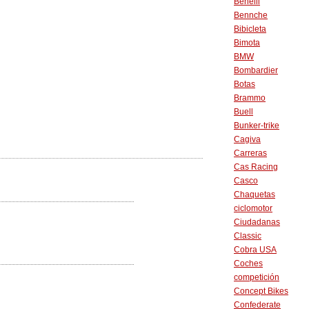
Benelli
Bennche
Bibicleta
Bimota
BMW
Bombardier
Botas
Brammo
Buell
Bunker-trike
Cagiva
Carreras
Cas Racing
Casco
Chaquetas
ciclomotor
Ciudadanas
Classic
Cobra USA
Coches
competición
Concept Bikes
Confederate