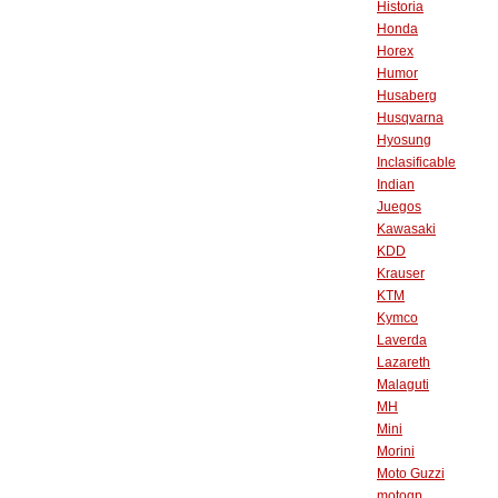
Historia
Honda
Horex
Humor
Husaberg
Husqvarna
Hyosung
Inclasificable
Indian
Juegos
Kawasaki
KDD
Krauser
KTM
Kymco
Laverda
Lazareth
Malaguti
MH
Mini
Morini
Moto Guzzi
motogp