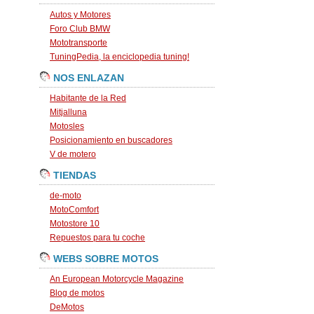
Autos y Motores
Foro Club BMW
Mototransporte
TuningPedia, la enciclopedia tuning!
NOS ENLAZAN
Habitante de la Red
Mitjalluna
Motosles
Posicionamiento en buscadores
V de motero
TIENDAS
de-moto
MotoComfort
Motostore 10
Repuestos para tu coche
WEBS SOBRE MOTOS
An European Motorcycle Magazine
Blog de motos
DeMotos