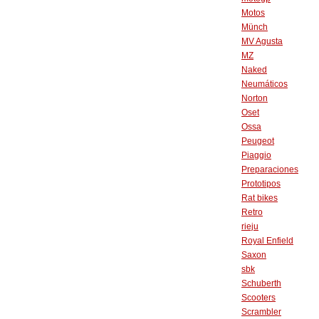
Motos
Münch
MV Agusta
MZ
Naked
Neumáticos
Norton
Oset
Ossa
Peugeot
Piaggio
Preparaciones
Prototipos
Rat bikes
Retro
rieju
Royal Enfield
Saxon
sbk
Schuberth
Scooters
Scrambler