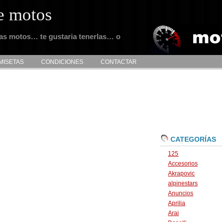
e motos
tas motos… te gustaria tenerlas… o
MISETAS
CONDICIONES
CONTACTAR
CATEGORÍAS
125
Accesorios
Akrapovic
alpinestars
Anuncios
Aprilia
Arai