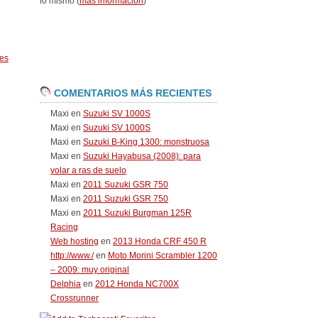
lo mismo (
más información
)
es
COMENTARIOS MÁS RECIENTES
Maxi
en
Suzuki SV 1000S
Maxi
en
Suzuki SV 1000S
Maxi
en
Suzuki B-King 1300: monstruosa
Maxi
en
Suzuki Hayabusa (2008): para
volar a ras de suelo
Maxi
en
2011 Suzuki GSR 750
Maxi
en
2011 Suzuki GSR 750
Maxi
en
2011 Suzuki Burgman 125R
Racing
Web hosting
en
2013 Honda CRF 450 R
http://www./
en
Moto Morini Scrambler 1200
– 2009: muy original
Delphia
en
2012 Honda NC700X
Crossrunner