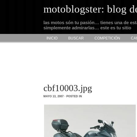
motoblogster: blog d
las motos són tu pasión… tienes una de es
simplemente admirarlas… este es tu sitio
INICIO
BUSCAR
COMPETICIÓN
CA
cbf10003.jpg
MAYO 13, 2007 · POSTED IN