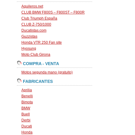
Aquileros.net
CLUB BMW F800S – F800ST – F800R
Club Triumph España
CLUB Z-750/1000
Ducatistas.com
Guzzistas
Honda VTR 250 Fan site
Hyosung
Moto Club Girona
COMPRA - VENTA
Motos segunda mano (gratuito)
FABRICANTES
Aprilia
Benelli
Bimota
BMW
Buell
Derbi
Ducati
Honda