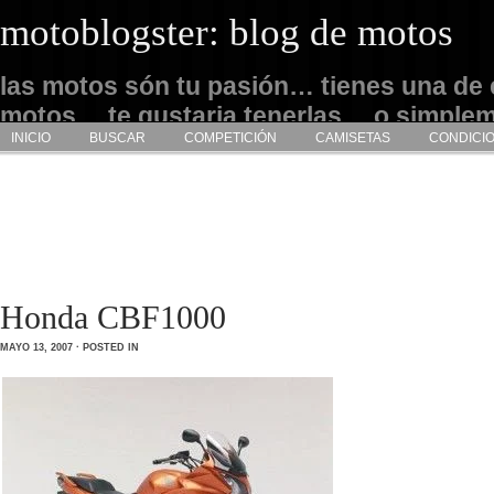
motoblogster: blog de motos
las motos són tu pasión… tienes una de 
motos… te gustaria tenerlas… o simple
INICIO
BUSCAR
COMPETICIÓN
CAMISETAS
CONDICI
admirarlas… este es tu sitio
Honda CBF1000
MAYO 13, 2007 · POSTED IN